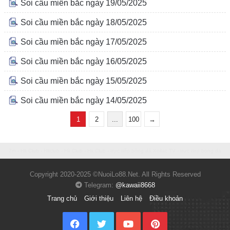
Soi cầu miền bắc ngày 19/05/2025
Soi cầu miền bắc ngày 18/05/2025
Soi cầu miền bắc ngày 17/05/2025
Soi cầu miền bắc ngày 16/05/2025
Soi cầu miền bắc ngày 15/05/2025
Soi cầu miền bắc ngày 14/05/2025
Điều
1
2
...
100
→
hướng
bài
viết
7m
-
Hit Club
-
Hitclub
-
Hit Club
-
Hit Club
-
trực tiếp bóng đá Xoilac TV
-
trưc tiep bong da
Copyright 2020-2025 ©NuoiLo88.Net. All Rights Reserved
Telegram:
@kawaii8668
Trang chủ
Giới thiệu
Liên hệ
Điều khoản
Facebook
Twitter
YouTube
Pinterest