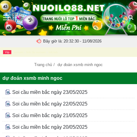
Menu
N
t
k
Bây giờ là:
20:32:30
- 11/08/2026
c
Vip
sunwin
-
link tải sunwin
-
hitclub
tì
Trang chủ
/
dự đoán xsmb minh ngoc
dự đoán xsmb minh ngoc
Soi cầu miền bắc ngày 23/05/2025
Soi cầu miền bắc ngày 22/05/2025
Soi cầu miền bắc ngày 21/05/2025
Soi cầu miền bắc ngày 20/05/2025