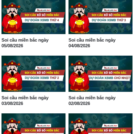
Soi cầu miền bắc ngày
Soi cầu miền bắc ngày
05/08/2026
04/08/2026
Soi cầu miền bắc ngày
Soi cầu miền bắc ngày
03/08/2026
02/08/2026