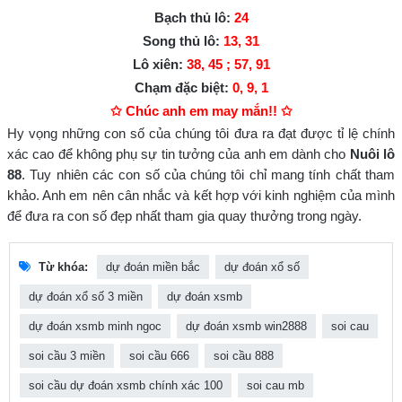
Bạch thủ lô:
24
Song thủ lô:
13, 31
Lô xiên:
38, 45 ; 57, 91
Chạm đặc biệt:
0, 9, 1
✩ Chúc anh em may mắn!! ✩
Hy vọng những con số của chúng tôi đưa ra đạt được tỉ lệ chính
xác cao để không phụ sự tin tưởng của anh em dành cho
Nuôi lô
88
. Tuy nhiên các con số của chúng tôi chỉ mang tính chất tham
khảo. Anh em nên cân nhắc và kết hợp với kinh nghiệm của mình
để đưa ra con số đẹp nhất tham gia quay thưởng trong ngày.
Từ khóa:
dự đoán miền bắc
dự đoán xổ số
dự đoán xổ số 3 miền
dự đoán xsmb
dự đoán xsmb minh ngoc
dự đoán xsmb win2888
soi cau
soi cầu 3 miền
soi cầu 666
soi cầu 888
soi cầu dự đoán xsmb chính xác 100
soi cau mb