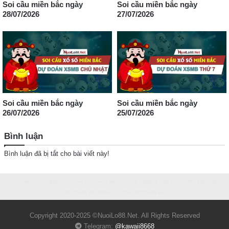
Soi cầu miền bắc ngày
Soi cầu miền bắc ngày
28/07/2026
27/07/2026
Soi cầu miền bắc ngày
Soi cầu miền bắc ngày
26/07/2026
25/07/2026
Bình luận
Bình luận đã bị tắt cho bài viết này!
7m
-
tructiepbongda
-
xem truc tiep bong da
-
Hit Club
-
Hitclub
-
Hit Club
-
Hit Club
-
trực
tiếp bóng đá Xoilac TV
-
trưc tiep bong da
Copyright 2020-2025 ©NuoiLo88.Net. All Rights Reserved
Telegram:
@kawaii8668