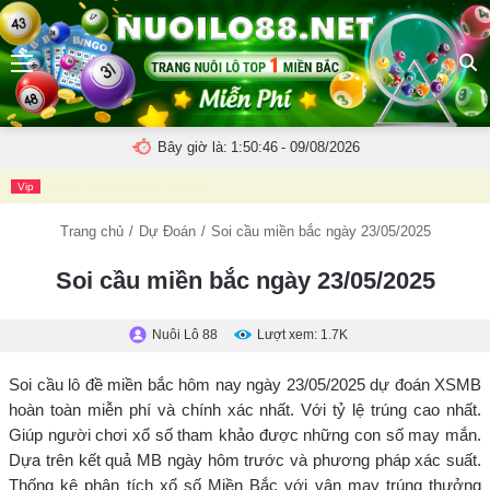
Menu
N
t
k
Bây giờ là:
1:50:47
- 09/08/2026
c
Vip
sunwin
-
link tải sunwin
-
hitclub
tì
Trang chủ
/
Dự Đoán
/
Soi cầu miền bắc ngày 23/05/2025
Soi cầu miền bắc ngày 23/05/2025
Nuôi Lô 88
Lượt xem: 1.7K
Soi cầu lô đề miền bắc hôm nay ngày 23/05/2025 dự đoán XSMB
hoàn toàn miễn phí và chính xác nhất. Với tỷ lệ trúng cao nhất.
Giúp người chơi xổ số tham khảo được những con số may mắn.
Dựa trên kết quả MB ngày hôm trước và phương pháp xác suất.
Thống kê phân tích xổ số Miền Bắc với vận may trúng thưởng