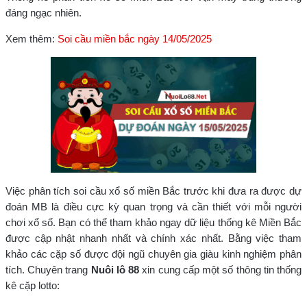
đáng ngạc nhiên.
Xem thêm:
Soi cầu miền bắc ngày 14/05/2025
Việc phân tích soi cầu xổ số miền Bắc trước khi đưa ra được dự
đoán MB là điều cực kỳ quan trọng và cần thiết với mỗi người
chơi xổ số. Bạn có thể tham khảo ngay dữ liệu thống kê Miền Bắc
được cập nhật nhanh nhất và chính xác nhất. Bằng việc tham
khảo các cặp số được đội ngũ chuyên gia giàu kinh nghiệm phân
tích. Chuyên trang
Nuôi lô 88
xin cung cấp một số thông tin thống
kê cặp lotto: