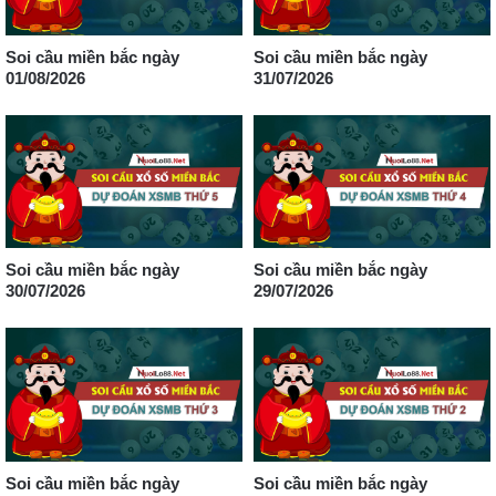
Soi cầu miền bắc ngày
Soi cầu miền bắc ngày
01/08/2026
31/07/2026
Soi cầu miền bắc ngày
Soi cầu miền bắc ngày
30/07/2026
29/07/2026
Soi cầu miền bắc ngày
Soi cầu miền bắc ngày