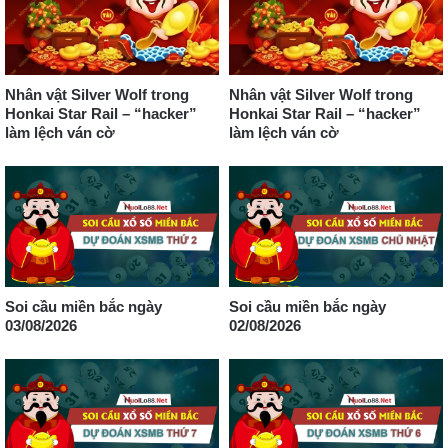
Nhân vật Silver Wolf trong
Nhân vật Silver Wolf trong
Honkai Star Rail – “hacker”
Honkai Star Rail – “hacker”
làm lệch ván cờ
làm lệch ván cờ
Soi cầu miền bắc ngày
Soi cầu miền bắc ngày
03/08/2026
02/08/2026