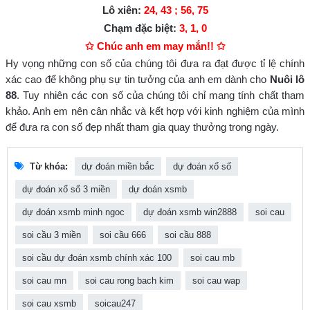
Lô xiên:
24, 43 ; 56, 75
Chạm đặc biệt:
3, 1, 0
✩ Chúc anh em may mắn!! ✩
Hy vọng những con số của chúng tôi đưa ra đạt được tỉ lệ chính
xác cao để không phụ sự tin tưởng của anh em dành cho
Nuôi lô
88
. Tuy nhiên các con số của chúng tôi chỉ mang tính chất tham
khảo. Anh em nên cân nhắc và kết hợp với kinh nghiệm của mình
để đưa ra con số đẹp nhất tham gia quay thưởng trong ngày.
Từ khóa:
dự đoán miền bắc
dự đoán xổ số
dự đoán xổ số 3 miền
dự đoán xsmb
dự đoán xsmb minh ngoc
dự đoán xsmb win2888
soi cau
soi cầu 3 miền
soi cầu 666
soi cầu 888
soi cầu dự đoán xsmb chính xác 100
soi cau mb
soi cau mn
soi cau rong bach kim
soi cau wap
soi cau xsmb
soicau247