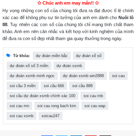
✩ Chúc anh em may mắn!! ✩
Hy vọng những con số của chúng tôi đưa ra đạt được tỉ lệ chính
xác cao để không phụ sự tin tưởng của anh em dành cho
Nuôi lô
88
. Tuy nhiên các con số của chúng tôi chỉ mang tính chất tham
khảo. Anh em nên cân nhắc và kết hợp với kinh nghiệm của mình
để đưa ra con số đẹp nhất tham gia quay thưởng trong ngày.
Từ khóa:
dự đoán miền bắc
dự đoán xổ số
dự đoán xổ số 3 miền
dự đoán xsmb
dự đoán xsmb minh ngoc
dự đoán xsmb win2888
soi cau
soi cầu 3 miền
soi cầu 666
soi cầu 888
soi cầu dự đoán xsmb chính xác 100
soi cau mb
soi cau mn
soi cau rong bach kim
soi cau wap
soi cau xsmb
soicau247
Facebook
Twitter
LinkedIn
Pinterest
Copy Link