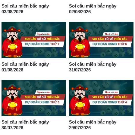
Soi cầu miền bắc ngày
Soi cầu miền bắc ngày
03/08/2026
02/08/2026
Soi cầu miền bắc ngày
Soi cầu miền bắc ngày
01/08/2026
31/07/2026
Soi cầu miền bắc ngày
Soi cầu miền bắc ngày
30/07/2026
29/07/2026