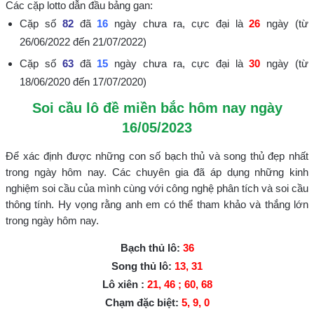
Các cặp lotto dẫn đầu bảng gan:
Cặp số
82
đã
16
ngày chưa ra, cực đại là
26
ngày (từ
26/06/2022 đến 21/07/2022)
Cặp số
63
đã
15
ngày chưa ra, cực đại là
30
ngày (từ
18/06/2020 đến 17/07/2020)
Soi cầu lô đề miền bắc hôm nay ngày
16/05/2023
Để xác định được những con số bạch thủ và song thủ đẹp nhất
trong ngày hôm nay. Các chuyên gia đã áp dụng những kinh
nghiệm soi cầu của mình cùng với công nghệ phân tích và soi cầu
thông tính. Hy vọng rằng anh em có thể tham khảo và thắng lớn
trong ngày hôm nay.
Bạch thủ lô:
36
Song thủ lô:
13, 31
Lô xiên :
21, 46 ; 60, 68
Chạm đặc biệt:
5, 9, 0