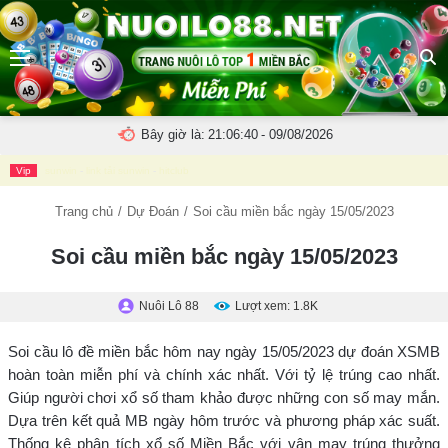
Menu
N
t
k
Bây giờ là:
21:06:41
- 09/08/2026
c
Vip
sunwin
-
link tải sunwin
-
hitclub
tì
Trang chủ
/
Dự Đoán
/
Soi cầu miền bắc ngày 15/05/2023
Soi cầu miền bắc ngày 15/05/2023
Nuôi Lô 88
Lượt xem: 1.8K
Soi cầu lô đề miền bắc hôm nay ngày 15/05/2023 dự đoán XSMB
hoàn toàn miễn phí và chính xác nhất. Với tỷ lệ trúng cao nhất.
Giúp người chơi xổ số tham khảo được những con số may mắn.
Dựa trên kết quả MB ngày hôm trước và phương pháp xác suất.
Thống kê phân tích xổ số Miền Bắc với vận may trúng thưởng