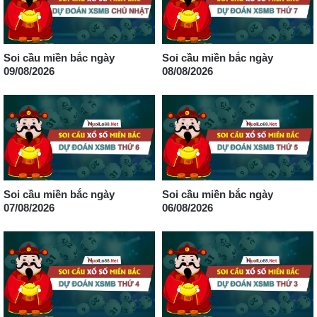
Soi cầu miền bắc ngày
Soi cầu miền bắc ngày
09/08/2026
08/08/2026
Soi cầu miền bắc ngày
Soi cầu miền bắc ngày
07/08/2026
06/08/2026