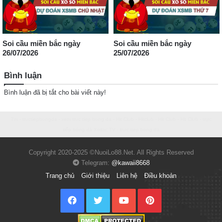
Soi cầu miền bắc ngày
Soi cầu miền bắc ngày
26/07/2026
25/07/2026
Bình luận
Bình luận đã bị tắt cho bài viết này!
7m
-
tructiepbongda
-
xem truc tiep bong da
-
Hit Club
-
Hitclub
-
Hit Club
-
Hit Club
-
trực
tiếp bóng đá Xoilac TV
-
trưc tiep bong da
Copyright 2020-2025 ©NuoiLo88.Net. All Rights Reserved
Telegram:
@kawaii8668
Trang chủ
Giới thiệu
Liên hệ
Điều khoản
Facebook
Twitter
YouTube
Pinterest