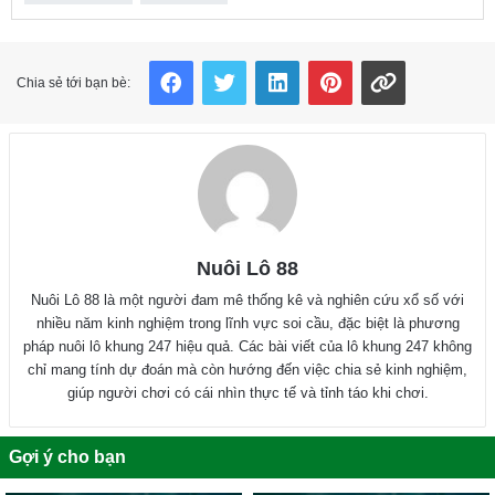
Facebook
Twitter
LinkedIn
Pinterest
Copy Link
Chia sẻ tới bạn bè:
Nuôi Lô 88
Nuôi Lô 88 là một người đam mê thống kê và nghiên cứu xổ số với
nhiều năm kinh nghiệm trong lĩnh vực soi cầu, đặc biệt là phương
pháp nuôi lô khung 247 hiệu quả. Các bài viết của lô khung 247 không
chỉ mang tính dự đoán mà còn hướng đến việc chia sẻ kinh nghiệm,
giúp người chơi có cái nhìn thực tế và tỉnh táo khi chơi.
Gợi ý cho bạn