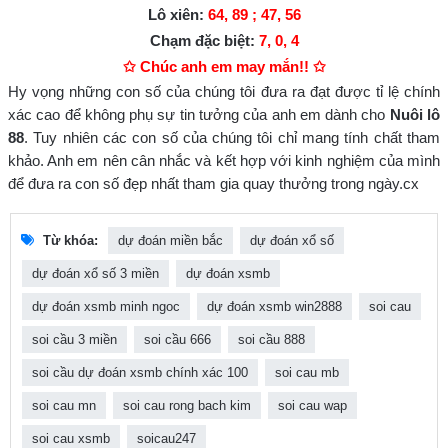
Lô xiên:
64, 89 ; 47, 56
Chạm đặc biệt:
7, 0, 4
✩ Chúc anh em may mắn!! ✩
Hy vọng những con số của chúng tôi đưa ra đạt được tỉ lệ chính
xác cao để không phụ sự tin tưởng của anh em dành cho
Nuôi lô
88
. Tuy nhiên các con số của chúng tôi chỉ mang tính chất tham
khảo. Anh em nên cân nhắc và kết hợp với kinh nghiệm của mình
để đưa ra con số đẹp nhất tham gia quay thưởng trong ngày.cx
Từ khóa:
dự đoán miền bắc
dự đoán xổ số
dự đoán xổ số 3 miền
dự đoán xsmb
dự đoán xsmb minh ngoc
dự đoán xsmb win2888
soi cau
soi cầu 3 miền
soi cầu 666
soi cầu 888
soi cầu dự đoán xsmb chính xác 100
soi cau mb
soi cau mn
soi cau rong bach kim
soi cau wap
soi cau xsmb
soicau247