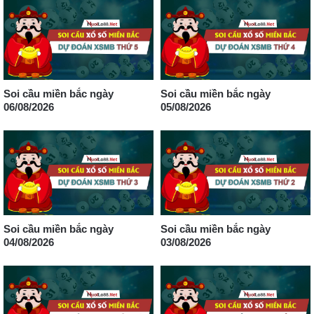
Soi cầu miền bắc ngày
Soi cầu miền bắc ngày
06/08/2026
05/08/2026
Soi cầu miền bắc ngày
Soi cầu miền bắc ngày
04/08/2026
03/08/2026