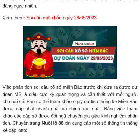
đáng ngạc nhiên.
Xem thêm:
Soi cầu miền bắc ngày 28/05/2023
Việc phân tích soi cầu xổ số miền Bắc trước khi đưa ra được dự
đoán MB là điều cực kỳ quan trọng và cần thiết với mỗi người
chơi xổ số. Bạn có thể tham khảo ngay dữ liệu thống kê Miền Bắc
được cập nhật nhanh nhất và chính xác nhất. Bằng việc tham
khảo các cặp số được đội ngũ chuyên gia giàu kinh nghiệm phân
tích. Chuyên trang
Nuôi lô 88
xin cung cấp một số thông tin thống
kê cặp lotto: