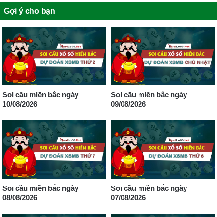
Gợi ý cho bạn
Soi cầu miền bắc ngày
Soi cầu miền bắc ngày
10/08/2026
09/08/2026
Soi cầu miền bắc ngày
Soi cầu miền bắc ngày
08/08/2026
07/08/2026