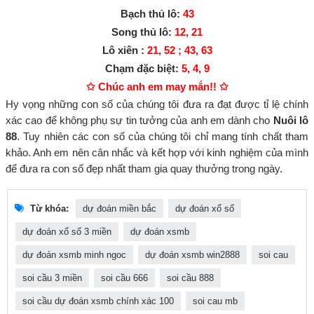
Bạch thủ lô:
43
Song thủ lô:
12, 21
Lô xiên :
21, 52 ; 43, 63
Chạm đặc biệt:
5, 4, 9
✩ Chúc anh em may mắn!! ✩
Hy vọng những con số của chúng tôi đưa ra đạt được tỉ lệ chính
xác cao để không phụ sự tin tưởng của anh em dành cho
Nuôi lô
88
. Tuy nhiên các con số của chúng tôi chỉ mang tính chất tham
khảo. Anh em nên cân nhắc và kết hợp với kinh nghiệm của mình
để đưa ra con số đẹp nhất tham gia quay thưởng trong ngày.
Từ khóa:
dự đoán miền bắc
dự đoán xổ số
dự đoán xổ số 3 miền
dự đoán xsmb
dự đoán xsmb minh ngoc
dự đoán xsmb win2888
soi cau
soi cầu 3 miền
soi cầu 666
soi cầu 888
soi cầu dự đoán xsmb chính xác 100
soi cau mb