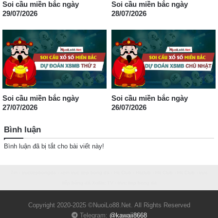
Soi cầu miền bắc ngày
Soi cầu miền bắc ngày
29/07/2026
28/07/2026
Soi cầu miền bắc ngày
Soi cầu miền bắc ngày
27/07/2026
26/07/2026
Bình luận
Bình luận đã bị tắt cho bài viết này!
7m
-
tructiepbongda
-
xem truc tiep bong da
-
Hit Club
-
Hitclub
-
Hit Club
-
Hit Club
-
trực
tiếp bóng đá Xoilac TV
-
trưc tiep bong da
Copyright 2020-2025 ©NuoiLo88.Net. All Rights Reserved
Telegram:
@kawaii8668