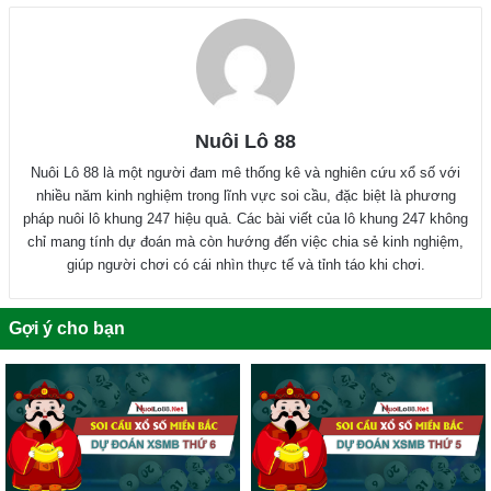
Nuôi Lô 88
Nuôi Lô 88 là một người đam mê thống kê và nghiên cứu xổ số với
nhiều năm kinh nghiệm trong lĩnh vực soi cầu, đặc biệt là phương
pháp nuôi lô khung 247 hiệu quả. Các bài viết của lô khung 247 không
chỉ mang tính dự đoán mà còn hướng đến việc chia sẻ kinh nghiệm,
giúp người chơi có cái nhìn thực tế và tỉnh táo khi chơi.
Gợi ý cho bạn