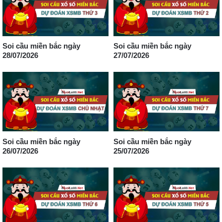
Soi cầu miền bắc ngày
Soi cầu miền bắc ngày
28/07/2026
27/07/2026
Soi cầu miền bắc ngày
Soi cầu miền bắc ngày
26/07/2026
25/07/2026