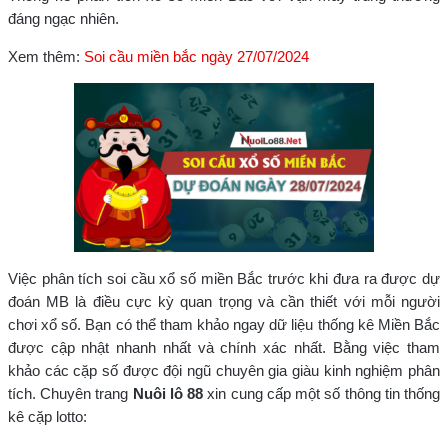
đáng ngạc nhiên.
Xem thêm:
Soi cầu miền bắc ngày 27/07/2024
Việc phân tích soi cầu xổ số miền Bắc trước khi đưa ra được dự
đoán MB là điều cực kỳ quan trọng và cần thiết với mỗi người
chơi xổ số. Bạn có thể tham khảo ngay dữ liệu thống kê Miền Bắc
được cập nhật nhanh nhất và chính xác nhất. Bằng việc tham
khảo các cặp số được đội ngũ chuyên gia giàu kinh nghiệm phân
tích. Chuyên trang
Nuôi lô 88
xin cung cấp một số thông tin thống
kê cặp lotto: