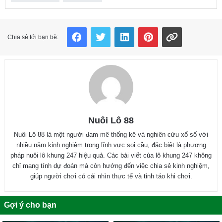
Facebook
Twitter
LinkedIn
Pinterest
Copy Link
Chia sẻ tới bạn bè:
Nuôi Lô 88
Nuôi Lô 88 là một người đam mê thống kê và nghiên cứu xổ số với
nhiều năm kinh nghiệm trong lĩnh vực soi cầu, đặc biệt là phương
pháp nuôi lô khung 247 hiệu quả. Các bài viết của lô khung 247 không
chỉ mang tính dự đoán mà còn hướng đến việc chia sẻ kinh nghiệm,
giúp người chơi có cái nhìn thực tế và tỉnh táo khi chơi.
Gợi ý cho bạn