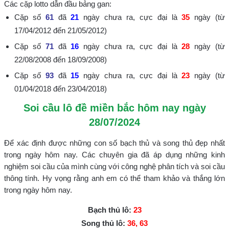
Các cặp lotto dẫn đầu bảng gan:
Cặp số
61
đã
21
ngày chưa ra, cực đại là
35
ngày (từ
17/04/2012 đến 21/05/2012)
Cặp số
71
đã
16
ngày chưa ra, cực đại là
28
ngày (từ
22/08/2008 đến 18/09/2008)
Cặp số
93
đã
15
ngày chưa ra, cực đại là
23
ngày (từ
01/04/2018 đến 23/04/2018)
Soi cầu lô đề miền bắc hôm nay ngày
28/07/2024
Để xác định được những con số bạch thủ và song thủ đẹp nhất
trong ngày hôm nay. Các chuyên gia đã áp dụng những kinh
nghiệm soi cầu của mình cùng với công nghệ phân tích và soi cầu
thông tính. Hy vọng rằng anh em có thể tham khảo và thắng lớn
trong ngày hôm nay.
Bạch thủ lô:
23
Song thủ lô:
36, 63