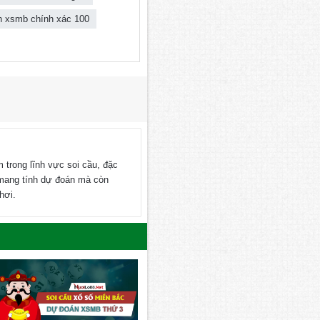
n xsmb chính xác 100
 trong lĩnh vực soi cầu, đặc
ỉ mang tính dự đoán mà còn
hơi.