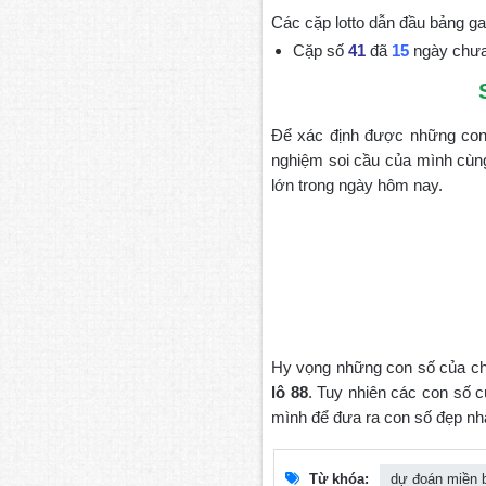
Các cặp lotto dẫn đầu bảng ga
Cặp số
41
đã
15
ngày chưa
Để xác định được những con 
nghiệm soi cầu của mình cùng
lớn trong ngày hôm nay.
Hy vọng những con số của chú
lô 88
. Tuy nhiên các con số 
mình để đưa ra con số đẹp nh
Từ khóa:
dự đoán miền 