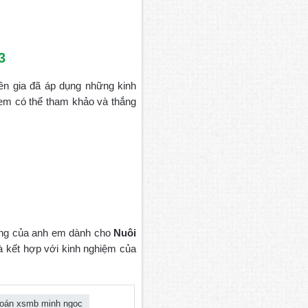
3
ên gia đã áp dụng những kinh
 em có thể tham khảo và thắng
ưởng của anh em dành cho
Nuôi
à kết hợp với kinh nghiệm của
oán xsmb minh ngoc