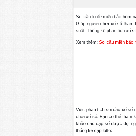
Soi cầu lô đề miền bắc hôm n
Giúp người chơi xổ số tham
suất. Thống kê phân tích xổ 
Xem thêm:
Soi cầu miền bắc 
Việc phân tích soi cầu xổ số
chơi xổ số. Bạn có thể tham 
khảo các cặp số được đội ng
thống kê cặp lotto: