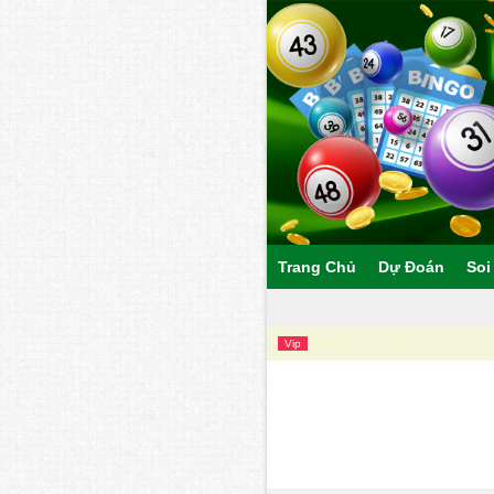
Trang Chủ
Dự Đoán
Soi
Vip
sunwin
-
link tải sunwin
-
hitclub