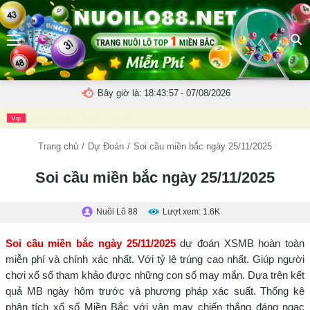
Menu
N
t
k
Bây giờ là:
18:43:57
- 07/08/2026
c
Vip
sunwin
-
link tải sunwin
-
hitclub
tì
Trang chủ
/
Dự Đoán
/
Soi cầu miền bắc ngày 25/11/2025
Soi cầu miền bắc ngày 25/11/2025
Nuôi Lô 88
Lượt xem: 1.6K
Soi cầu miền bắc ngày 25/11/2025
dự đoán XSMB hoàn toàn
miễn phí và chính xác nhất. Với tỷ lệ trúng cao nhất. Giúp người
chơi xổ số tham khảo được những con số may mắn. Dựa trên kết
quả MB ngày hôm trước và phương pháp xác suất. Thống kê
phân tích xổ số Miền Bắc với vận may chiến thắng đáng ngạc