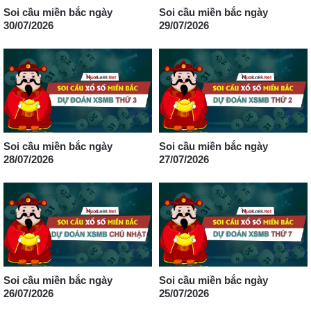
Soi cầu miền bắc ngày
Soi cầu miền bắc ngày
30/07/2026
29/07/2026
Soi cầu miền bắc ngày
Soi cầu miền bắc ngày
28/07/2026
27/07/2026
Soi cầu miền bắc ngày
Soi cầu miền bắc ngày
26/07/2026
25/07/2026