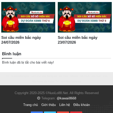
Soi cầu miền bắc ngày
Soi cầu miền bắc ngày
24/07/2026
23/07/2026
Bình luận
Bình luận đã bị tắt cho bài viết này!
7m
-
tructiepbongda
-
xem truc tiep bong da
-
Hit Club
-
Hitclub
-
Hit Club
-
Hit Club
-
trực
tiếp bóng đá Xoilac TV
-
trưc tiep bong da
Copyright 2020-2025 ©NuoiLo88.Net. All Rights Reserved
Telegram:
@kawaii8668
Trang chủ
Giới thiệu
Liên hệ
Điều khoản