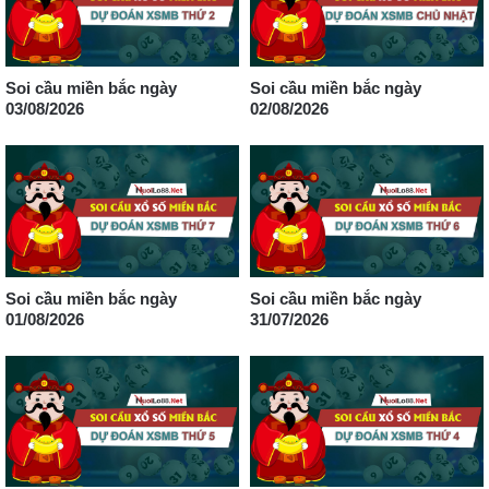
Soi cầu miền bắc ngày
Soi cầu miền bắc ngày
03/08/2026
02/08/2026
Soi cầu miền bắc ngày
Soi cầu miền bắc ngày
01/08/2026
31/07/2026