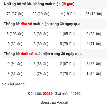
Những bộ số lâu không xuất hiện (
lô gan
)
73
(27 lần)
22
(20 lần)
14
(18 lần)
85
(13 lần)
Thống kê
đầu số
xuất hiện trong 30 ngày qua
6
(108 lần)
8
(89 lần)
1
(85 lần)
0
(83 lần)
9
(82 lần)
3
(80 lần)
5
(79 lần)
4
(71 lần)
Thống kê
đuôi số
xuất hiện trong 30 ngày qua
0
(94 lần)
5
(88 lần)
2
(87 lần)
3
(85 lần)
9
(81 lần)
4
(79 lần)
7
(78 lần)
1
(74 lần)
Soi cầu pascal:
Đặc biệt:
00239
. Giải nhất:
44260
.
Bảng cầu Pascal: