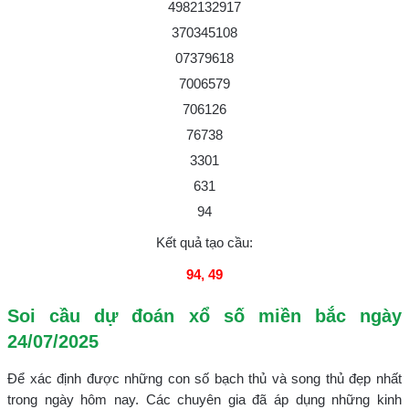
4982132917
370345108
07379618
7006579
706126
76738
3301
631
94
Kết quả tạo cầu:
94, 49
Soi cầu dự đoán xổ số miền bắc ngày
24/07/2025
Để xác định được những con số bạch thủ và song thủ đẹp nhất
trong ngày hôm nay. Các chuyên gia đã áp dụng những kinh