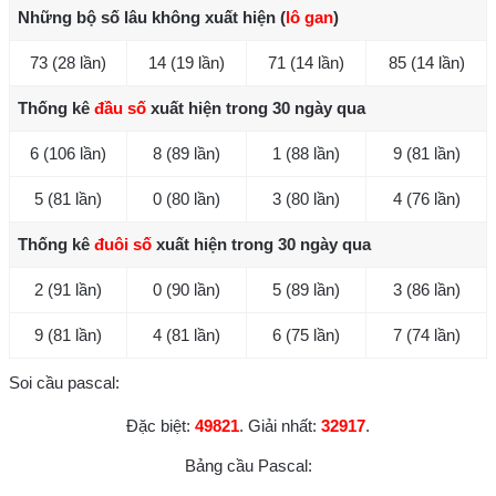
Những bộ số lâu không xuất hiện (
lô gan
)
73
(28 lần)
14
(19 lần)
71
(14 lần)
85
(14 lần)
Thống kê
đầu số
xuất hiện trong 30 ngày qua
6
(106 lần)
8
(89 lần)
1
(88 lần)
9
(81 lần)
5
(81 lần)
0
(80 lần)
3
(80 lần)
4
(76 lần)
Thống kê
đuôi số
xuất hiện trong 30 ngày qua
2
(91 lần)
0
(90 lần)
5
(89 lần)
3
(86 lần)
9
(81 lần)
4
(81 lần)
6
(75 lần)
7
(74 lần)
Soi cầu pascal:
Đặc biệt:
49821
. Giải nhất:
32917
.
Bảng cầu Pascal: