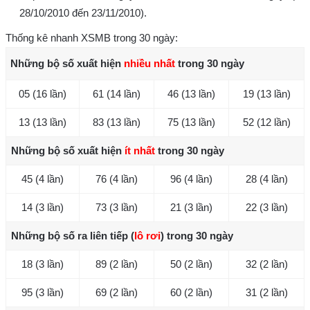
28/10/2010 đến 23/11/2010).
Thống kê nhanh XSMB trong 30 ngày:
Những bộ số xuất hiện
nhiều nhất
trong 30 ngày
05
(16 lần)
61
(14 lần)
46
(13 lần)
19
(13 lần)
13
(13 lần)
83
(13 lần)
75
(13 lần)
52
(12 lần)
Những bộ số xuất hiện
ít nhất
trong 30 ngày
45
(4 lần)
76
(4 lần)
96
(4 lần)
28
(4 lần)
14
(3 lần)
73
(3 lần)
21
(3 lần)
22
(3 lần)
Những bộ số ra liên tiếp (
lô rơi
) trong 30 ngày
18
(3 lần)
89
(2 lần)
50
(2 lần)
32
(2 lần)
95
(3 lần)
69
(2 lần)
60
(2 lần)
31
(2 lần)