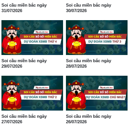
Soi cầu miền bắc ngày
Soi cầu miền bắc ngày
31/07/2026
30/07/2026
Soi cầu miền bắc ngày
Soi cầu miền bắc ngày
29/07/2026
28/07/2026
Soi cầu miền bắc ngày
Soi cầu miền bắc ngày
27/07/2026
26/07/2026