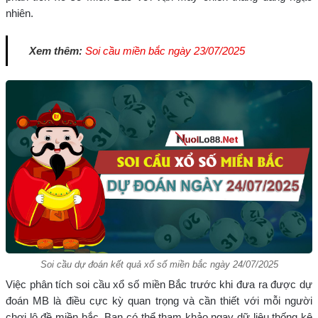
nhiên.
Xem thêm:
Soi cầu miền bắc ngày 23/07/2025
Soi cầu dự đoán kết quả xổ số miền bắc ngày 24/07/2025
Việc phân tích soi cầu xổ số miền Bắc trước khi đưa ra được dự
đoán MB là điều cực kỳ quan trọng và cần thiết với mỗi người
chơi lô đề miền bắc. Bạn có thể tham khảo ngay dữ liệu thống kê