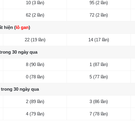
10
(3 lần)
95
(2 lần)
62
(2 lần)
72
(2 lần)
t hiện (
lô gan
)
22
(19 lần)
14
(17 lần)
trong 30 ngày qua
8
(90 lần)
1
(87 lần)
0
(78 lần)
5
(77 lần)
 trong 30 ngày qua
2
(89 lần)
3
(86 lần)
4
(79 lần)
7
(78 lần)