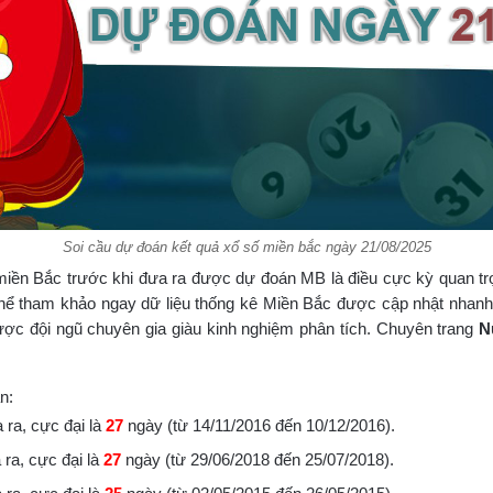
Soi cầu dự đoán kết quả xổ số miền bắc ngày 21/08/2025
 miền Bắc trước khi đưa ra được dự đoán MB là điều cực kỳ quan trọ
thể tham khảo ngay dữ liệu thống kê Miền Bắc được cập nhật nhanh
ợc đội ngũ chuyên gia giàu kinh nghiệm phân tích. Chuyên trang
N
n:
ra, cực đại là
27
ngày (từ 14/11/2016 đến 10/12/2016).
ra, cực đại là
27
ngày (từ 29/06/2018 đến 25/07/2018).