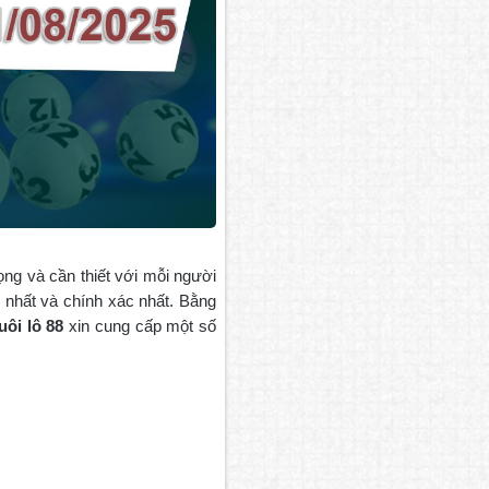
ng và cần thiết với mỗi người
 nhất và chính xác nhất. Bằng
uôi lô 88
xin cung cấp một số