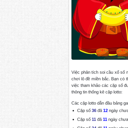
Việc phân tích soi cầu xổ số
chơi lô đề miền bắc. Bạn có 
việc tham khảo các cặp số đư
thông tin thống kê cặp lotto:
Các cặp lotto dẫn đầu bảng ga
Cặp số
36
đã
12
ngày chưa 
Cặp số
11
đã
11
ngày chưa 