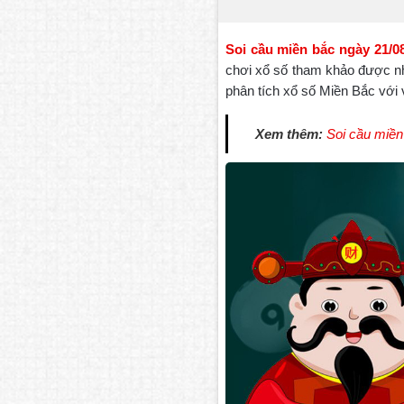
Soi cầu miền bắc ngày 21/0
chơi xổ số tham khảo được n
phân tích xổ số Miền Bắc với
Xem thêm:
Soi cầu miền