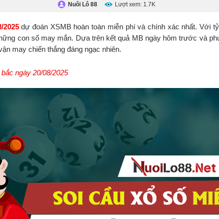
Nuôi Lô 88
Lượt xem: 1.7K
8/2025
dự đoán XSMB hoàn toàn miễn phí và chính xác nhất. Với tỷ 
hững con số may mắn. Dựa trên kết quả MB ngày hôm trước và ph
 vận may chiến thắng đáng ngạc nhiên.
 bắc ngày 20/08/2025