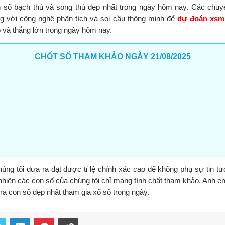
số bạch thủ và song thủ đẹp nhất trong ngày hôm nay. Các chuy
g với công nghệ phân tích và soi cầu thông minh để
dự đoán xsm
 và thắng lớn trong ngày hôm nay.
CHỐT SỐ THAM KHẢO NGÀY 21/08/2025
úng tôi đưa ra đạt được tỉ lệ chính xác cao để không phụ sự tin 
 nhiên các con số của chúng tôi chỉ mang tính chất tham khảo. Anh 
a con số đẹp nhất tham gia xổ số trong ngày.
ok
Twitter
LinkedIn
Pinterest
Copy Link