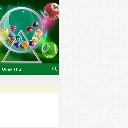
Nhập
Quay Thử
từ
khóa
cần
tìm...