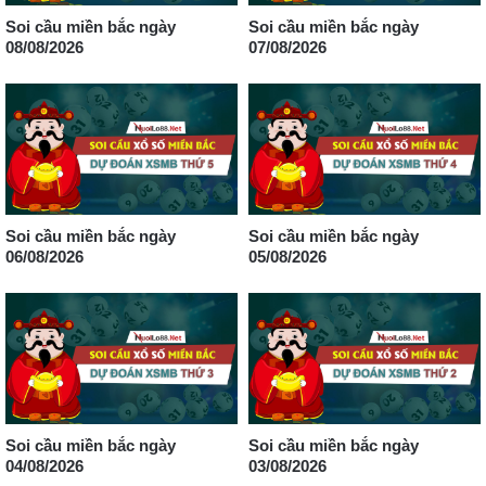
Soi cầu miền bắc ngày
Soi cầu miền bắc ngày
08/08/2026
07/08/2026
Soi cầu miền bắc ngày
Soi cầu miền bắc ngày
06/08/2026
05/08/2026
Soi cầu miền bắc ngày
Soi cầu miền bắc ngày
04/08/2026
03/08/2026