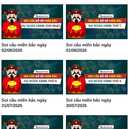
Soi cầu miền bắc ngày
Soi cầu miền bắc ngày
02/08/2026
01/08/2026
Soi cầu miền bắc ngày
Soi cầu miền bắc ngày
31/07/2026
30/07/2026