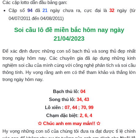
Các cặp lotto dẫn đầu bảng gan:
Cặp số
94
đã
21
ngày chưa ra, cực đại là
32
ngày (từ
04/07/2011 đến 04/08/2011)
Soi cầu lô đề miền bắc hôm nay ngày
21/04/2023
Để xác định được những con số bạch thủ và song thủ đẹp nhất
trong ngày hôm nay. Các chuyên gia đã áp dụng những kinh
nghiệm soi cầu của mình cùng với công nghệ phân tích và soi cầu
thông tính. Hy vọng rằng anh em có thể tham khảo và thắng lớn
trong ngày hôm nay.
Bạch thủ lô:
04
Song thủ lô:
34, 43
Lô xiên :
07, 44 ; 70, 99
Chạm đặc biệt:
2, 6, 4
✩ Chúc anh em may mắn!! ✩
Hy vọng những con số của chúng tôi đưa ra đạt được tỉ lệ chính