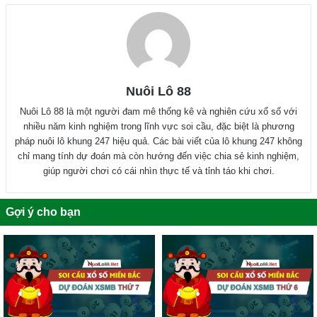
Nuôi Lô 88
Nuôi Lô 88 là một người đam mê thống kê và nghiên cứu xổ số với
nhiều năm kinh nghiệm trong lĩnh vực soi cầu, đặc biệt là phương
pháp nuôi lô khung 247 hiệu quả. Các bài viết của lô khung 247 không
chỉ mang tính dự đoán mà còn hướng đến việc chia sẻ kinh nghiệm,
giúp người chơi có cái nhìn thực tế và tỉnh táo khi chơi.
Gợi ý cho bạn