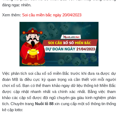
đáng ngạc nhiên.
Xem thêm:
Soi cầu miền bắc ngày 20/04/2023
Việc phân tích soi cầu xổ số miền Bắc trước khi đưa ra được dự
đoán MB là điều cực kỳ quan trọng và cần thiết với mỗi người
chơi xổ số. Bạn có thể tham khảo ngay dữ liệu thống kê Miền Bắc
được cập nhật nhanh nhất và chính xác nhất. Bằng việc tham
khảo các cặp số được đội ngũ chuyên gia giàu kinh nghiệm phân
tích. Chuyên trang
Nuôi lô 88
xin cung cấp một số thông tin thống
kê cặp lotto: