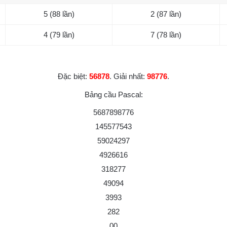
5
(88 lần)
2
(87 lần)
4
(79 lần)
7
(78 lần)
Đặc biệt:
56878
. Giải nhất:
98776
.
Bảng cầu Pascal:
5687898776
145577543
59024297
4926616
318277
49094
3993
282
00