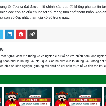
úng tôi đưa ra đạt được tỉ lệ chính xác cao để không phụ sự tin 
 nhiên các con số của chúng tôi chỉ mang tính chất tham khảo. Anh 
a con số đẹp nhất tham gia xổ số trong ngày.
ok
Twitter
LinkedIn
Pinterest
Copy Link
88
à một người đam mê thống kê và nghiên cứu xổ số với nhiều năm kinh nghiệm
ng pháp nuôi lô khung 247 hiệu quả. Các bài viết của lô khung 247 không ch
c chia sẻ kinh nghiệm, giúp người chơi có cái nhìn thực tế và tỉnh táo khi c