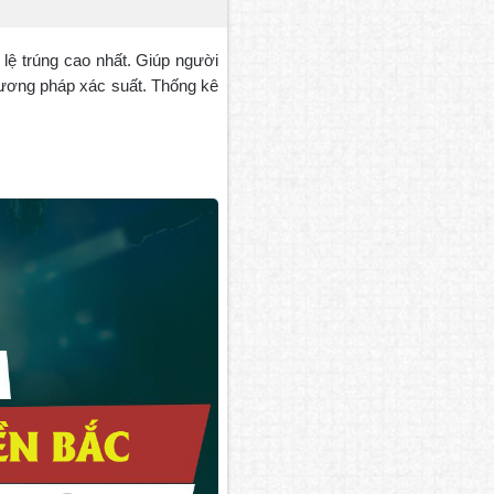
lệ trúng cao nhất. Giúp người
ương pháp xác suất. Thống kê