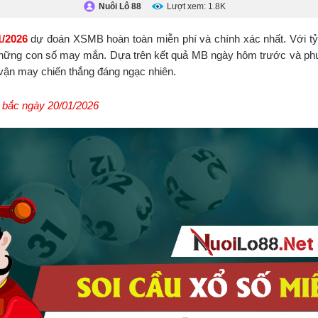
Nuôi Lô 88
Lượt xem: 1.8K
1/2026
dự đoán XSMB hoàn toàn miễn phí và chính xác nhất. Với tỷ 
hững con số may mắn. Dựa trên kết quả MB ngày hôm trước và ph
 vận may chiến thắng đáng ngạc nhiên.
 bắc ngày 20/01/2026