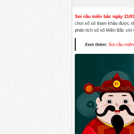
Soi cầu miền bắc ngày 21/0
chơi xổ số tham khảo được n
phân tích xổ số Miền Bắc với
Xem thêm:
Soi cầu miền