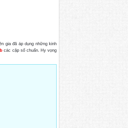
ên gia đã áp dụng những kinh
b
các cặp số chuẩn. Hy vọng