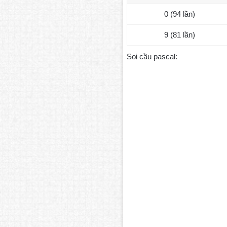
0
(94 lần)
9
(81 lần)
Soi cầu pascal: