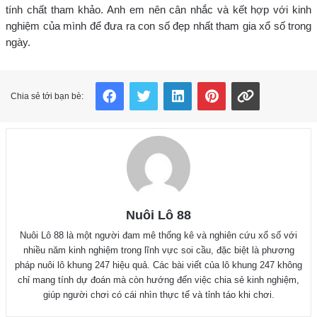
tính chất tham khảo. Anh em nên cân nhắc và kết hợp với kinh
nghiệm của mình để đưa ra con số đẹp nhất tham gia xổ số trong
ngày.
Facebook
Twitter
LinkedIn
Pinterest
Copy Link
Chia sẻ tới bạn bè:
Nuôi Lô 88
Nuôi Lô 88 là một người đam mê thống kê và nghiên cứu xổ số với
nhiều năm kinh nghiệm trong lĩnh vực soi cầu, đặc biệt là phương
pháp nuôi lô khung 247 hiệu quả. Các bài viết của lô khung 247 không
chỉ mang tính dự đoán mà còn hướng đến việc chia sẻ kinh nghiệm,
giúp người chơi có cái nhìn thực tế và tỉnh táo khi chơi.