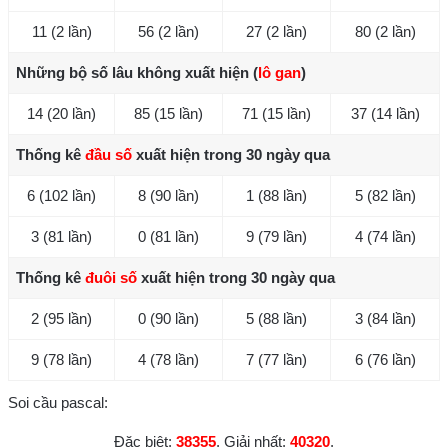
11
(2 lần)
56
(2 lần)
27
(2 lần)
80
(2 lần)
Những bộ số lâu không xuất hiện (
lô gan
)
14
(20 lần)
85
(15 lần)
71
(15 lần)
37
(14 lần)
Thống kê
đầu số
xuất hiện trong 30 ngày qua
6
(102 lần)
8
(90 lần)
1
(88 lần)
5
(82 lần)
3
(81 lần)
0
(81 lần)
9
(79 lần)
4
(74 lần)
Thống kê
đuôi số
xuất hiện trong 30 ngày qua
2
(95 lần)
0
(90 lần)
5
(88 lần)
3
(84 lần)
9
(78 lần)
4
(78 lần)
7
(77 lần)
6
(76 lần)
Soi cầu pascal:
Đặc biệt:
38355
. Giải nhất:
40320
.