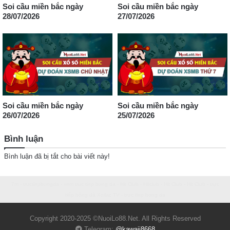
Soi cầu miền bắc ngày
Soi cầu miền bắc ngày
28/07/2026
27/07/2026
Soi cầu miền bắc ngày
Soi cầu miền bắc ngày
26/07/2026
25/07/2026
Bình luận
Bình luận đã bị tắt cho bài viết này!
7m
-
tructiepbongda
-
xem truc tiep bong da
-
Hit Club
-
Hitclub
-
Hit Club
-
Hit Club
-
trực
tiếp bóng đá Xoilac TV
-
trưc tiep bong da
Copyright 2020-2025 ©NuoiLo88.Net. All Rights Reserved
Telegram:
@kawaii8668