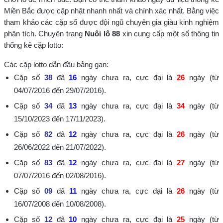
Miền Bắc được cập nhật nhanh nhất và chính xác nhất. Bằng việc
tham khảo các cặp số được đội ngũ chuyên gia giàu kinh nghiệm
phân tích. Chuyên trang
Nuôi lô 88
xin cung cấp một số thông tin
thống kê cặp lotto:
Các cặp lotto dẫn đầu bảng gan:
Cặp số
38
đã
16
ngày chưa ra, cực đại là
26
ngày (từ
04/07/2016 đến 29/07/2016).
Cặp số
34
đã
13
ngày chưa ra, cực đại là
34
ngày (từ
15/10/2023 đến 17/11/2023).
Cặp số
82
đã
12
ngày chưa ra, cực đại là
26
ngày (từ
26/06/2022 đến 21/07/2022).
Cặp số
83
đã
12
ngày chưa ra, cực đại là
27
ngày (từ
07/07/2016 đến 02/08/2016).
Cặp số
09
đã
11
ngày chưa ra, cực đại là
26
ngày (từ
16/07/2008 đến 10/08/2008).
Cặp số
12
đã
10
ngày chưa ra, cực đại là
25
ngày (từ