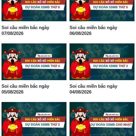
Soi cầu miền bắc ngày
Soi cầu miền bắc ngày
07/08/2026
06/08/2026
Soi cầu miền bắc ngày
Soi cầu miền bắc ngày
05/08/2026
04/08/2026