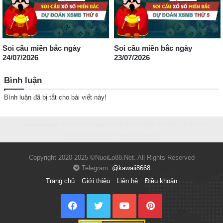
Soi cầu miền bắc ngày
Soi cầu miền bắc ngày
24/07/2026
23/07/2026
Bình luận
Bình luận đã bị tắt cho bài viết này!
7m
-
tructiepbongda
-
xem truc tiep bong da
-
Hit Club
-
Hitclub
-
Hit Club
-
Hit Club
-
trực
tiếp bóng đá Xoilac TV
-
trưc tiep bong da
Copyright 2020-2025 ©NuoiLo88.Net. All Rights Reserved
Telegram:
@kawaii8668
Trang chủ
Giới thiệu
Liên hệ
Điều khoản
Facebook
Twitter
YouTube
Pinterest