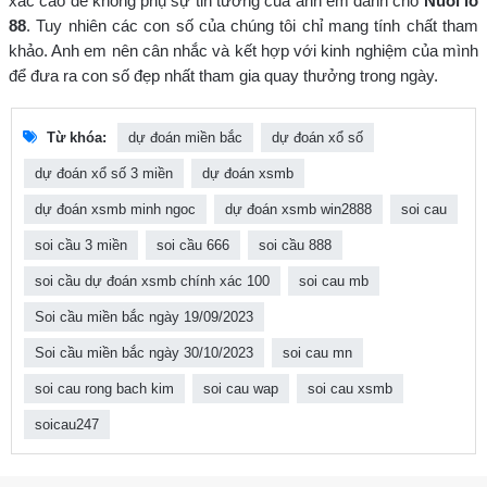
xác cao để không phụ sự tin tưởng của anh em dành cho
Nuôi lô
88
. Tuy nhiên các con số của chúng tôi chỉ mang tính chất tham
khảo. Anh em nên cân nhắc và kết hợp với kinh nghiệm của mình
để đưa ra con số đẹp nhất tham gia quay thưởng trong ngày.
Từ khóa:
dự đoán miền bắc
dự đoán xổ số
dự đoán xổ số 3 miền
dự đoán xsmb
dự đoán xsmb minh ngoc
dự đoán xsmb win2888
soi cau
soi cầu 3 miền
soi cầu 666
soi cầu 888
soi cầu dự đoán xsmb chính xác 100
soi cau mb
Soi cầu miền bắc ngày 19/09/2023
Soi cầu miền bắc ngày 30/10/2023
soi cau mn
soi cau rong bach kim
soi cau wap
soi cau xsmb
soicau247