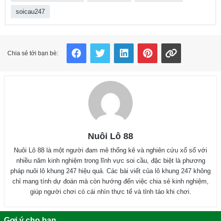
soicau247
Facebook
Twitter
LinkedIn
Pinterest
Copy Link
Chia sẻ tới bạn bè:
Nuôi Lô 88
Nuôi Lô 88 là một người đam mê thống kê và nghiên cứu xổ số với
nhiều năm kinh nghiệm trong lĩnh vực soi cầu, đặc biệt là phương
pháp nuôi lô khung 247 hiệu quả. Các bài viết của lô khung 247 không
chỉ mang tính dự đoán mà còn hướng đến việc chia sẻ kinh nghiệm,
giúp người chơi có cái nhìn thực tế và tỉnh táo khi chơi.
Gợi ý cho bạn