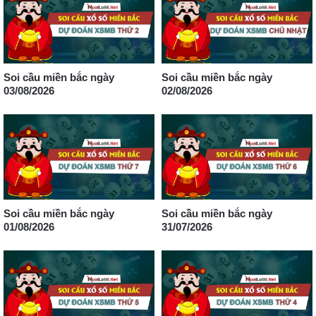
Soi cầu miền bắc ngày
Soi cầu miền bắc ngày
03/08/2026
02/08/2026
Soi cầu miền bắc ngày
Soi cầu miền bắc ngày
01/08/2026
31/07/2026