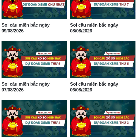
Soi cầu miền bắc ngày
Soi cầu miền bắc ngày
09/08/2026
08/08/2026
Soi cầu miền bắc ngày
Soi cầu miền bắc ngày
07/08/2026
06/08/2026