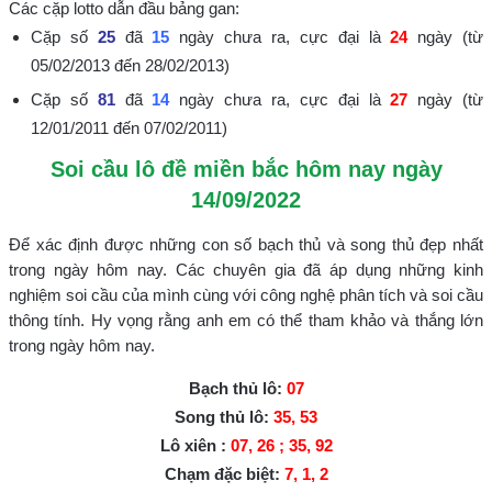
Các cặp lotto dẫn đầu bảng gan:
Cặp số
25
đã
15
ngày chưa ra, cực đại là
24
ngày (từ
05/02/2013 đến 28/02/2013)
Cặp số
81
đã
14
ngày chưa ra, cực đại là
27
ngày (từ
12/01/2011 đến 07/02/2011)
Soi cầu lô đề miền bắc hôm nay ngày
14/09/2022
Để xác định được những con số bạch thủ và song thủ đẹp nhất
trong ngày hôm nay. Các chuyên gia đã áp dụng những kinh
nghiệm soi cầu của mình cùng với công nghệ phân tích và soi cầu
thông tính. Hy vọng rằng anh em có thể tham khảo và thắng lớn
trong ngày hôm nay.
Bạch thủ lô:
07
Song thủ lô:
35, 53
Lô xiên :
07, 26 ; 35, 92
Chạm đặc biệt:
7, 1, 2