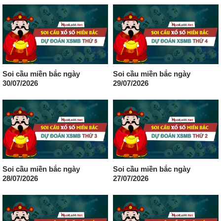
Soi cầu miền bắc ngày
Soi cầu miền bắc ngày
30/07/2026
29/07/2026
Soi cầu miền bắc ngày
Soi cầu miền bắc ngày
28/07/2026
27/07/2026