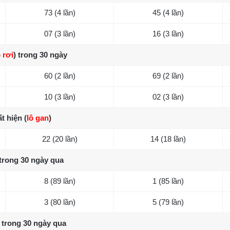
73
(4 lần)
45
(4 lần)
07
(3 lần)
16
(3 lần)
ô rơi
) trong 30 ngày
60
(2 lần)
69
(2 lần)
10
(3 lần)
02
(3 lần)
t hiện (
lô gan
)
22
(20 lần)
14
(18 lần)
trong 30 ngày qua
8
(89 lần)
1
(85 lần)
3
(80 lần)
5
(79 lần)
 trong 30 ngày qua