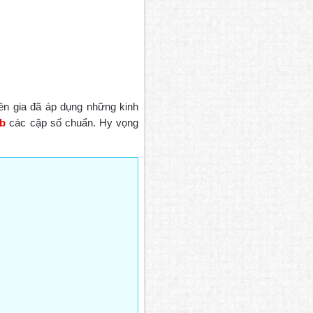
ên gia đã áp dụng những kinh
b
các cặp số chuẩn. Hy vọng