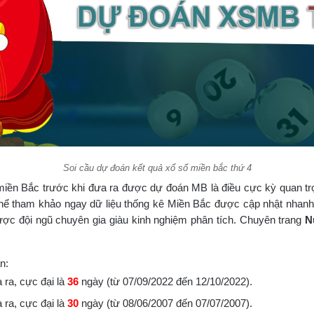
Soi cầu dự đoán kết quả xổ số miền bắc thứ 4
 miền Bắc trước khi đưa ra được dự đoán MB là điều cực kỳ quan trọ
thể tham khảo ngay dữ liệu thống kê Miền Bắc được cập nhật nhanh
ợc đội ngũ chuyên gia giàu kinh nghiệm phân tích. Chuyên trang
N
n:
ra, cực đại là
36
ngày (từ 07/09/2022 đến 12/10/2022).
ra, cực đại là
30
ngày (từ 08/06/2007 đến 07/07/2007).