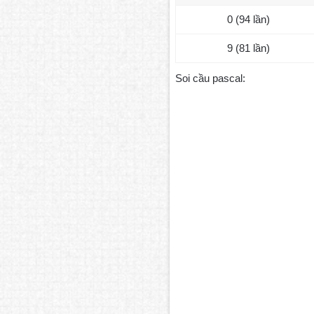
0
(94 lần)
9
(81 lần)
Soi cầu pascal: