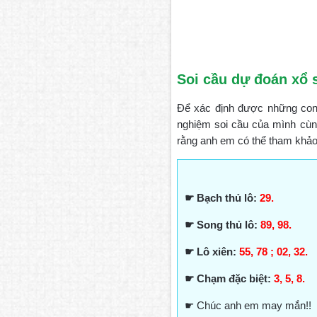
Soi cầu dự đoán xổ 
Để xác định được những con 
nghiệm soi cầu của mình cùn
rằng anh em có thể tham khảo
☛ Bạch thủ lô:
29
.
☛ Song thủ lô:
89, 98
.
☛ Lô xiên:
55, 78 ; 02, 32.
☛ Chạm đặc biệt:
3, 5, 8
.
☛ Chúc anh em may mắn!!