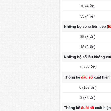
76
(4 lần)
55
(4 lần)
Những bộ số ra liên tiếp (
l
95
(3 lần)
18
(2 lần)
Những bộ số lâu không xuấ
73
(27 lần)
Thống kê
đầu số
xuất hiện 
6
(108 lần)
9
(82 lần)
Thống kê
đuôi số
xuất hiện