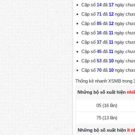
Cặp số
14
đã
17
ngày chưa 
Cặp số
71
đã
12
ngày chưa 
Cặp số
85
đã
12
ngày chưa 
Cặp số
16
đã
11
ngày chưa 
Cặp số
37
đã
11
ngày chưa 
Cặp số
45
đã
11
ngày chưa 
Cặp số
53
đã
10
ngày chưa 
Cặp số
70
đã
10
ngày chưa 
Thống kê nhanh XSMB trong 3
Những bộ số xuất hiện
nhi
05
(16 lần)
75
(13 lần)
Những bộ số xuất hiện
ít n