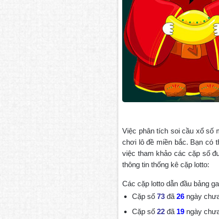
Việc phân tích soi cầu xổ số
chơi lô đề miền bắc. Bạn có 
việc tham khảo các cặp số đư
thông tin thống kê cặp lotto:
Các cặp lotto dẫn đầu bảng ga
Cặp số
73
đã
26
ngày chưa 
Cặp số
22
đã
19
ngày chưa 