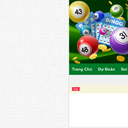
Trang Chủ
Dự Đoán
Soi
Vip
sunwin
-
link tải sunwin
-
hitclub