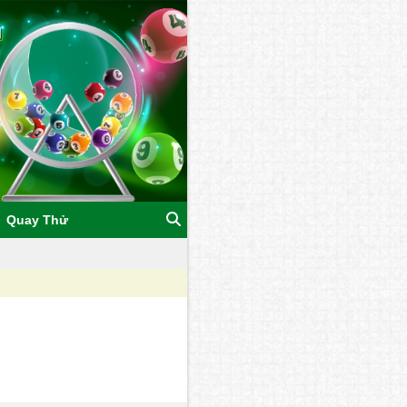
Nhập
Quay Thử
từ
khóa
cần
tìm...