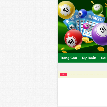
Trang Chủ
Dự Đoán
Soi
Vip
sunwin
-
link tải sunwin
-
hitclub