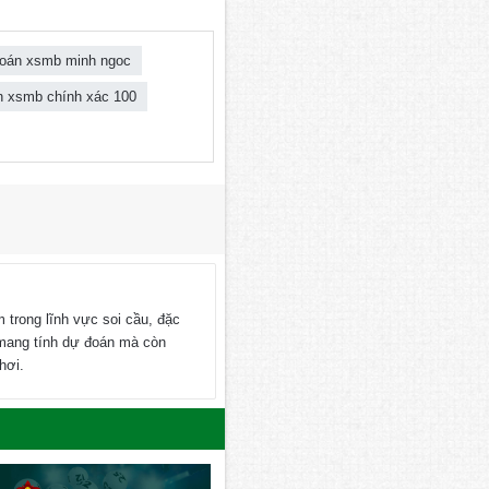
oán xsmb minh ngoc
n xsmb chính xác 100
 trong lĩnh vực soi cầu, đặc
ỉ mang tính dự đoán mà còn
hơi.