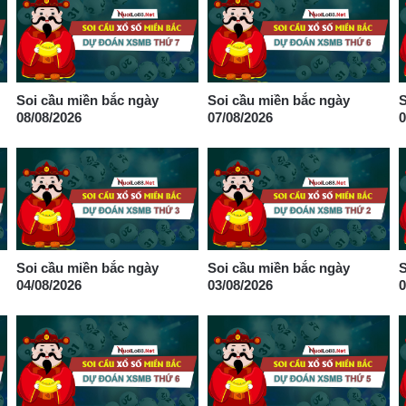
Soi cầu miền bắc ngày
Soi cầu miền bắc ngày
S
08/08/2026
07/08/2026
0
Soi cầu miền bắc ngày
Soi cầu miền bắc ngày
S
04/08/2026
03/08/2026
0