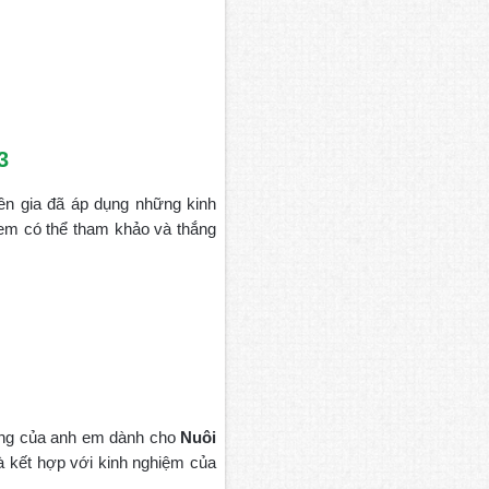
3
ên gia đã áp dụng những kinh
 em có thể tham khảo và thắng
ưởng của anh em dành cho
Nuôi
à kết hợp với kinh nghiệm của