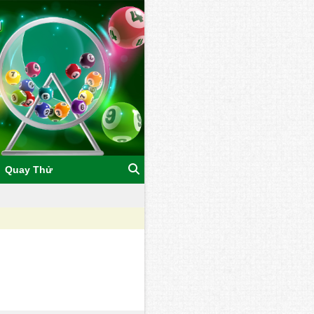
Nhập
Quay Thử
từ
khóa
cần
tìm...