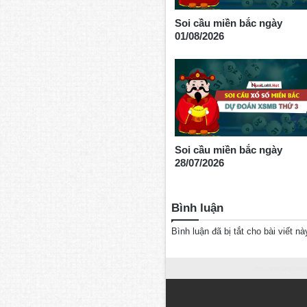
Soi cầu miền bắc ngày
01/08/2026
Soi cầu miền bắc ngày
28/07/2026
Bình luận
Bình luận đã bị tắt cho bài viết nà
7m
-
tructiepbo