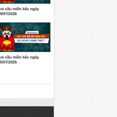
oi cầu miền bắc ngày
9/07/2026
oi cầu miền bắc ngày
5/07/2026
trưc tiep bong da