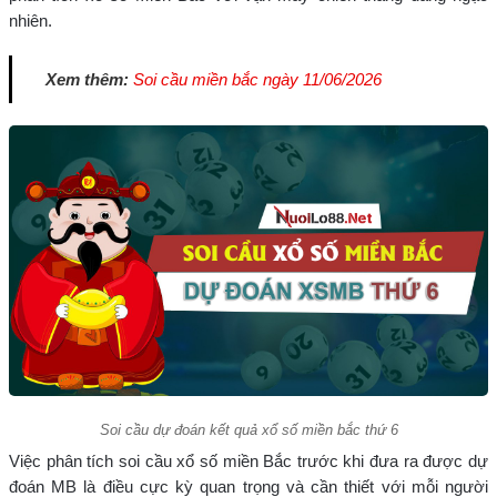
nhiên.
Xem thêm:
Soi cầu miền bắc ngày 11/06/2026
Soi cầu dự đoán kết quả xổ số miền bắc thứ 6
Việc phân tích soi cầu xổ số miền Bắc trước khi đưa ra được dự
đoán MB là điều cực kỳ quan trọng và cần thiết với mỗi người