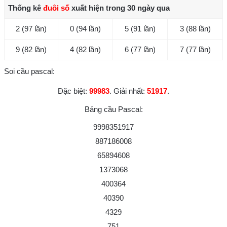
Thống kê
đuôi số
xuất hiện trong 30 ngày qua
2
(97 lần)
0
(94 lần)
5
(91 lần)
3
(88 lần)
9
(82 lần)
4
(82 lần)
6
(77 lần)
7
(77 lần)
Soi cầu pascal:
Đặc biệt:
99983
. Giải nhất:
51917
.
Bảng cầu Pascal:
9998351917
887186008
65894608
1373068
400364
40390
4329
751