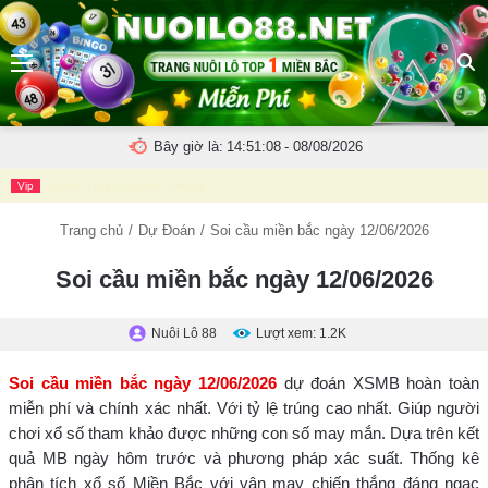
Menu
N
t
k
Bây giờ là:
14:51:09
- 08/08/2026
c
Vip
sunwin
-
link tải sunwin
-
hitclub
tì
Trang chủ
/
Dự Đoán
/
Soi cầu miền bắc ngày 12/06/2026
Soi cầu miền bắc ngày 12/06/2026
Nuôi Lô 88
Lượt xem: 1.2K
Soi cầu miền bắc ngày 12/06/2026
dự đoán XSMB hoàn toàn
miễn phí và chính xác nhất. Với tỷ lệ trúng cao nhất. Giúp người
chơi xổ số tham khảo được những con số may mắn. Dựa trên kết
quả MB ngày hôm trước và phương pháp xác suất. Thống kê
phân tích xổ số Miền Bắc với vận may chiến thắng đáng ngạc