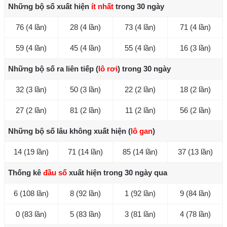
Những bộ số xuất hiện
ít nhất
trong 30 ngày
76
(4 lần)
28
(4 lần)
73
(4 lần)
71
(4 lần)
59
(4 lần)
45
(4 lần)
55
(4 lần)
16
(3 lần)
Những bộ số ra liên tiếp (
lô rơi
) trong 30 ngày
32
(3 lần)
50
(3 lần)
22
(2 lần)
18
(2 lần)
27
(2 lần)
81
(2 lần)
11
(2 lần)
56
(2 lần)
Những bộ số lâu không xuất hiện (
lô gan
)
14
(19 lần)
71
(14 lần)
85
(14 lần)
37
(13 lần)
Thống kê
đầu số
xuất hiện trong 30 ngày qua
6
(108 lần)
8
(92 lần)
1
(92 lần)
9
(84 lần)
0
(83 lần)
5
(83 lần)
3
(81 lần)
4
(78 lần)