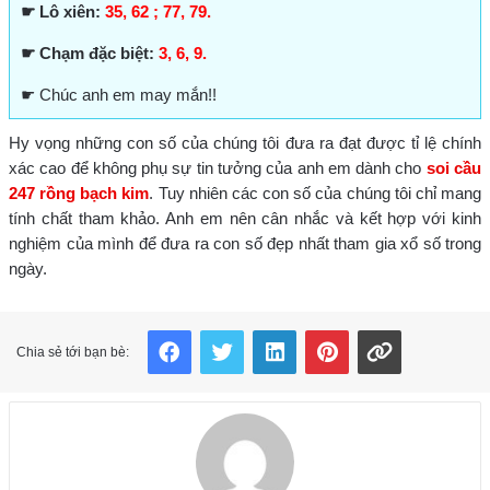
☛ Lô xiên:
35, 62 ; 77, 79.
☛ Chạm đặc biệt:
3, 6, 9
.
☛ Chúc anh em may mắn!!
Hy vọng những con số của chúng tôi đưa ra đạt được tỉ lệ chính
xác cao để không phụ sự tin tưởng của anh em dành cho
soi cầu
247 rồng bạch kim
. Tuy nhiên các con số của chúng tôi chỉ mang
tính chất tham khảo. Anh em nên cân nhắc và kết hợp với kinh
nghiệm của mình để đưa ra con số đẹp nhất tham gia xổ số trong
ngày.
Facebook
Twitter
LinkedIn
Pinterest
Copy Link
Chia sẻ tới bạn bè: