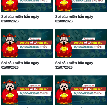
Soi cầu miền bắc ngày
Soi cầu miền bắc ngày
03/08/2026
02/08/2026
Soi cầu miền bắc ngày
Soi cầu miền bắc ngày
01/08/2026
31/07/2026