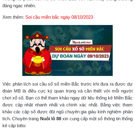
đáng ngạc nhiên.
Xem thêm:
Soi cầu miền bắc ngày 08/10/2023
Việc phân tích soi cầu xổ số miền Bắc trước khi đưa ra được dự
đoán MB là điều cực kỳ quan trọng và cần thiết với mỗi người
chơi xổ số. Bạn có thể tham khảo ngay dữ liệu thống kê Miền Bắc
được cập nhật nhanh nhất và chính xác nhất. Bằng việc tham
khảo các cặp số được đội ngũ chuyên gia giàu kinh nghiệm phân
tích. Chuyên trang
Nuôi lô 88
xin cung cấp một số thông tin thống
kê cặp lotto: