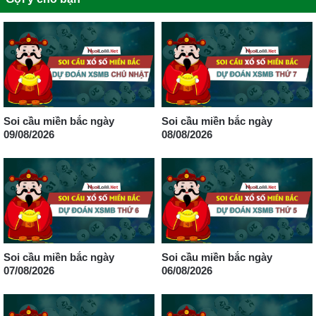
Soi cầu miền bắc ngày
Soi cầu miền bắc ngày
09/08/2026
08/08/2026
Soi cầu miền bắc ngày
Soi cầu miền bắc ngày
07/08/2026
06/08/2026