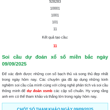
928283
10001
1001
101
11
Kết quả tạo cầu:
11
Soi cầu dự đoán xổ số miền bắc ngày
09/09/2025
Để xác định được những con số bạch thủ và song thủ đẹp nhất
trong ngày hôm nay. Các chuyên gia đã áp dụng những kinh
nghiệm soi cầu của mình cùng với công nghệ phân tích và soi cầu
thông minh để
dự đoán xsmb
các cặp số chuẩn. Hy vọng rằng
anh em có thể tham khảo và thắng lớn trong ngày hôm nay.
CHỐT SỐ THAM KHẢO NGÀY 09/09/2025