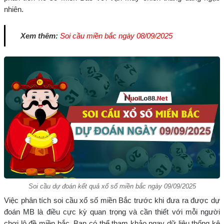
nhiên.
Xem thêm:
Soi cầu miền bắc ngày 08/09/2025
Soi cầu dự đoán kết quả xổ số miền bắc ngày 09/09/2025
Việc phân tích soi cầu xổ số miền Bắc trước khi đưa ra được dự
đoán MB là điều cực kỳ quan trọng và cần thiết với mỗi người
chơi lô đề miền bắc. Bạn có thể tham khảo ngay dữ liệu thống kê