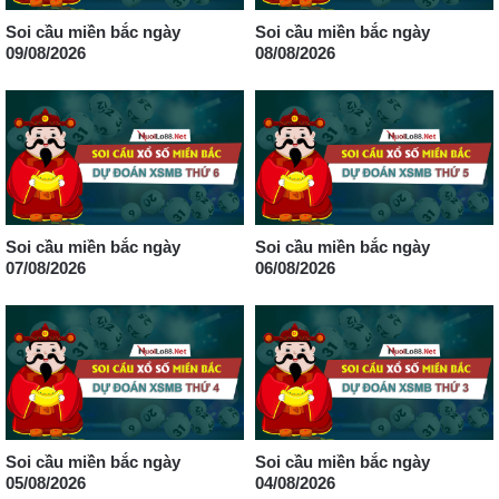
Soi cầu miền bắc ngày
Soi cầu miền bắc ngày
09/08/2026
08/08/2026
Soi cầu miền bắc ngày
Soi cầu miền bắc ngày
07/08/2026
06/08/2026
Soi cầu miền bắc ngày
Soi cầu miền bắc ngày
05/08/2026
04/08/2026