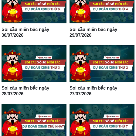
Soi cầu miền bắc ngày
Soi cầu miền bắc ngày
30/07/2026
29/07/2026
Soi cầu miền bắc ngày
Soi cầu miền bắc ngày
28/07/2026
27/07/2026