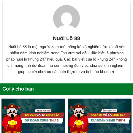
Nuôi Lô 88
Nuôi Lô 88 là một người đam mê thống kê và nghiên cứu xổ số với
nhiều năm kinh nghiệm trong lĩnh vực soi cầu, đặc biệt là phương
pháp nuôi lô khung 247 hiệu quả. Các bài viết của lô khung 247 không
chỉ mang tính dự đoán mà còn hướng đến việc chia sẻ kinh nghiệm,
giúp người chơi có cái nhìn thực tế và tỉnh táo khi chơi.
Gợi ý cho bạn