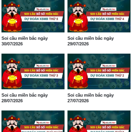
Soi cầu miền bắc ngày
Soi cầu miền bắc ngày
30/07/2026
29/07/2026
Soi cầu miền bắc ngày
Soi cầu miền bắc ngày
28/07/2026
27/07/2026