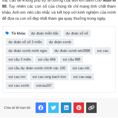
xác cao để không phụ sự tin tưởng của anh em dành cho
Nuôi lô
88
. Tuy nhiên các con số của chúng tôi chỉ mang tính chất tham
khảo. Anh em nên cân nhắc và kết hợp với kinh nghiệm của mình
để đưa ra con số đẹp nhất tham gia quay thưởng trong ngày.
Từ khóa:
dự đoán miền bắc
dự đoán xổ số
dự đoán xổ số 3 miền
dự đoán xsmb
dự đoán xsmb minh ngoc
dự đoán xsmb win2888
soi cau
soi cầu 3 miền
soi cầu 666
soi cầu 888
soi cầu dự đoán xsmb chính xác 100
soi cau mb
soi cau mn
soi cau rong bach kim
soi cau wap
soi cau xsmb
soicau247
Facebook
Twitter
LinkedIn
Pinterest
Copy Link
Chia sẻ tới bạn bè: