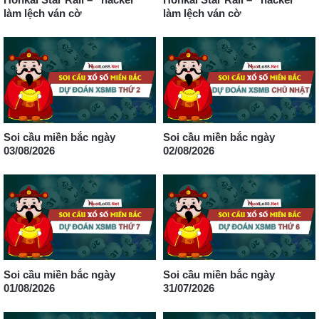
làm lệch ván cờ
làm lệch ván cờ
Soi cầu miền bắc ngày
Soi cầu miền bắc ngày
03/08/2026
02/08/2026
Soi cầu miền bắc ngày
Soi cầu miền bắc ngày
01/08/2026
31/07/2026