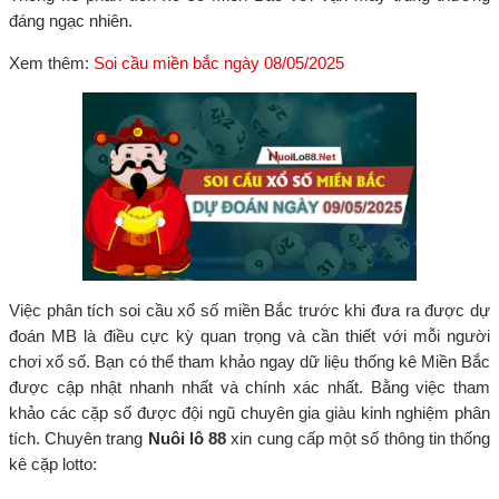
đáng ngạc nhiên.
Xem thêm:
Soi cầu miền bắc ngày 08/05/2025
Việc phân tích soi cầu xổ số miền Bắc trước khi đưa ra được dự
đoán MB là điều cực kỳ quan trọng và cần thiết với mỗi người
chơi xổ số. Bạn có thể tham khảo ngay dữ liệu thống kê Miền Bắc
được cập nhật nhanh nhất và chính xác nhất. Bằng việc tham
khảo các cặp số được đội ngũ chuyên gia giàu kinh nghiệm phân
tích. Chuyên trang
Nuôi lô 88
xin cung cấp một số thông tin thống
kê cặp lotto: