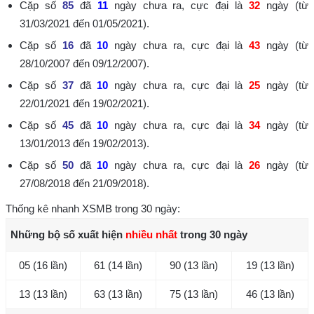
Cặp số
85
đã
11
ngày chưa ra, cực đại là
32
ngày (từ
31/03/2021 đến 01/05/2021).
Cặp số
16
đã
10
ngày chưa ra, cực đại là
43
ngày (từ
28/10/2007 đến 09/12/2007).
Cặp số
37
đã
10
ngày chưa ra, cực đại là
25
ngày (từ
22/01/2021 đến 19/02/2021).
Cặp số
45
đã
10
ngày chưa ra, cực đại là
34
ngày (từ
13/01/2013 đến 19/02/2013).
Cặp số
50
đã
10
ngày chưa ra, cực đại là
26
ngày (từ
27/08/2018 đến 21/09/2018).
Thống kê nhanh XSMB trong 30 ngày:
Những bộ số xuất hiện
nhiều nhất
trong 30 ngày
05
(16 lần)
61
(14 lần)
90
(13 lần)
19
(13 lần)
13
(13 lần)
63
(13 lần)
75
(13 lần)
46
(13 lần)