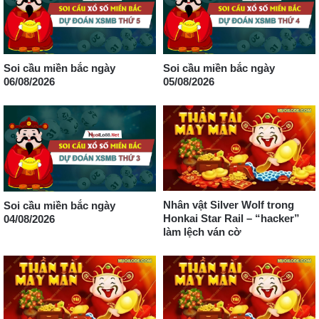
Soi cầu miền bắc ngày
Soi cầu miền bắc ngày
06/08/2026
05/08/2026
Nhân vật Silver Wolf trong
Soi cầu miền bắc ngày
Honkai Star Rail – “hacker”
04/08/2026
làm lệch ván cờ