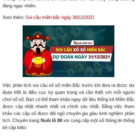
đáng ngạc nhiên.
Xem thêm:
Soi cầu miền bắc ngày 30/12/2021
Việc phân tích soi cầu xổ số miền Bắc trước khi đưa ra được dự
đoán MB là điều cực kỳ quan trọng và cần thiết với mỗi người
chơi xổ số. Bạn có thể tham khảo ngay dữ liệu thống kê Miền Bắc
được cập nhật nhanh nhất và chính xác nhất. Bằng việc tham
khảo các cặp số được đội ngũ chuyên gia giàu kinh nghiệm phân
tích. Chuyên trang
Nuôi lô 88
xin cung cấp một số thông tin thống
kê cặp lotto: