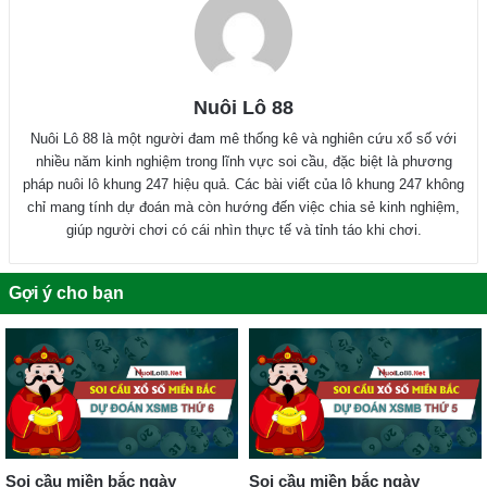
Nuôi Lô 88
Nuôi Lô 88 là một người đam mê thống kê và nghiên cứu xổ số với
nhiều năm kinh nghiệm trong lĩnh vực soi cầu, đặc biệt là phương
pháp nuôi lô khung 247 hiệu quả. Các bài viết của lô khung 247 không
chỉ mang tính dự đoán mà còn hướng đến việc chia sẻ kinh nghiệm,
giúp người chơi có cái nhìn thực tế và tỉnh táo khi chơi.
Gợi ý cho bạn
Soi cầu miền bắc ngày
Soi cầu miền bắc ngày