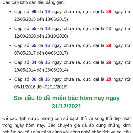
Các cặp lotto dẫn đầu bảng gan:
Cặp số
96
đã
19
ngày chưa ra, cực đại là
28
ngày (từ
22/05/2015 đến 18/06/2015)
Cặp số
55
đã
18
ngày chưa ra, cực đại là
42
ngày (từ
12/09/2020 đến 23/10/2020)
Cặp số
65
đã
16
ngày chưa ra, cực đại là
29
ngày (từ
07/05/2017 đến 04/06/2017)
Cặp số
84
đã
16
ngày chưa ra, cực đại là
29
ngày (từ
29/05/2014 đến 26/06/2014)
Cặp số
86
đã
16
ngày chưa ra, cực đại là
28
ngày (từ
05/11/2016 đến 02/12/2016)
Soi cầu lô đề miền bắc hôm nay ngày
31/12/2021
Để xác định được những con số bạch thủ và song thủ đẹp nhất
trong ngày hôm nay. Các chuyên gia đã áp dụng những kinh
nghiệm soi cầu của mình cùng với công nghệ phân tích và soi cầu