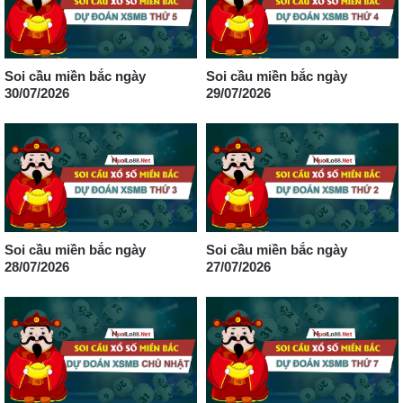
Soi cầu miền bắc ngày
Soi cầu miền bắc ngày
30/07/2026
29/07/2026
Soi cầu miền bắc ngày
Soi cầu miền bắc ngày
28/07/2026
27/07/2026