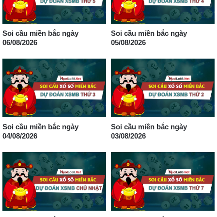
Soi cầu miền bắc ngày
Soi cầu miền bắc ngày
06/08/2026
05/08/2026
Soi cầu miền bắc ngày
Soi cầu miền bắc ngày
04/08/2026
03/08/2026