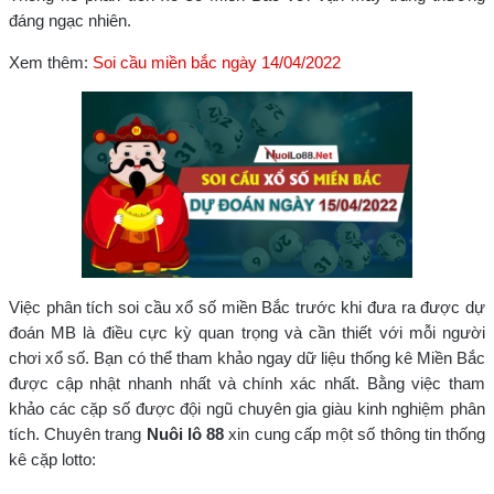
đáng ngạc nhiên.
Xem thêm:
Soi cầu miền bắc ngày 14/04/2022
Việc phân tích soi cầu xổ số miền Bắc trước khi đưa ra được dự
đoán MB là điều cực kỳ quan trọng và cần thiết với mỗi người
chơi xổ số. Bạn có thể tham khảo ngay dữ liệu thống kê Miền Bắc
được cập nhật nhanh nhất và chính xác nhất. Bằng việc tham
khảo các cặp số được đội ngũ chuyên gia giàu kinh nghiệm phân
tích. Chuyên trang
Nuôi lô 88
xin cung cấp một số thông tin thống
kê cặp lotto: