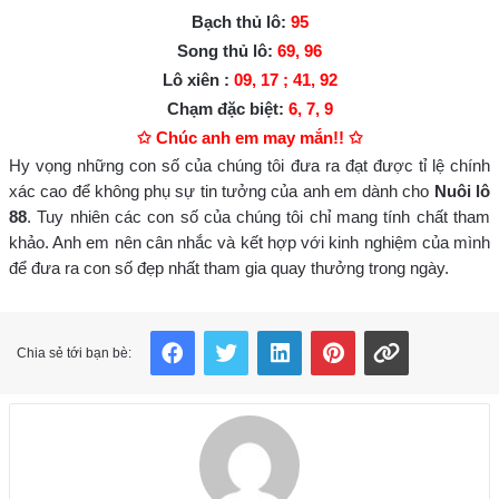
Bạch thủ lô:
95
Song thủ lô:
69, 96
Lô xiên :
09, 17 ; 41, 92
Chạm đặc biệt:
6, 7, 9
✩ Chúc anh em may mắn!! ✩
Hy vọng những con số của chúng tôi đưa ra đạt được tỉ lệ chính
xác cao để không phụ sự tin tưởng của anh em dành cho
Nuôi lô
88
. Tuy nhiên các con số của chúng tôi chỉ mang tính chất tham
khảo. Anh em nên cân nhắc và kết hợp với kinh nghiệm của mình
để đưa ra con số đẹp nhất tham gia quay thưởng trong ngày.
Facebook
Twitter
LinkedIn
Pinterest
Copy Link
Chia sẻ tới bạn bè: