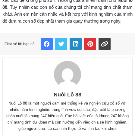
xác cao để không phụ sự tin tưởng của anh em dành cho
Nuôi lô
88
. Tuy nhiên các con số của chúng tôi chỉ mang tính chất tham
khảo. Anh em nên cân nhắc và kết hợp với kinh nghiệm của mình
để đưa ra con số đẹp nhất tham gia quay thưởng trong ngày.
Facebook
Twitter
LinkedIn
Pinterest
Copy Link
Chia sẻ tới bạn bè:
Nuôi Lô 88
Nuôi Lô 88 là một người đam mê thống kê và nghiên cứu xổ số với
nhiều năm kinh nghiệm trong lĩnh vực soi cầu, đặc biệt là phương
pháp nuôi lô khung 247 hiệu quả. Các bài viết của lô khung 247 không
chỉ mang tính dự đoán mà còn hướng đến việc chia sẻ kinh nghiệm,
giúp người chơi có cái nhìn thực tế và tỉnh táo khi chơi.