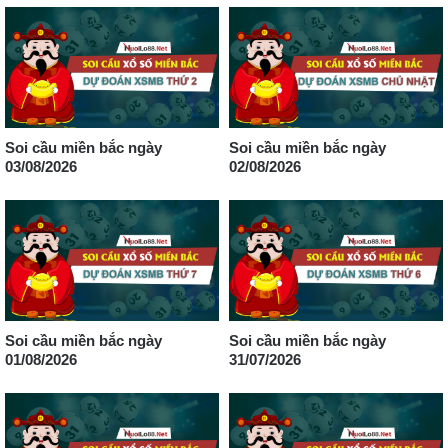
Soi cầu miền bắc ngày
Soi cầu miền bắc ngày
03/08/2026
02/08/2026
Soi cầu miền bắc ngày
Soi cầu miền bắc ngày
01/08/2026
31/07/2026