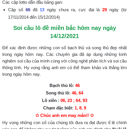
Các cặp lotto dẫn đầu bảng gan:
Cặp số
66
đã
13
ngày chưa ra, cực đại là
29
ngày (từ
17/11/2014 đến 15/12/2014)
Soi cầu lô đề miền bắc hôm nay ngày
14/12/2021
Để xác định được những con số bạch thủ và song thủ đẹp nhất
trong ngày hôm nay. Các chuyên gia đã áp dụng những kinh
nghiệm soi cầu của mình cùng với công nghệ phân tích và soi cầu
thông tính. Hy vọng rằng anh em có thể tham khảo và thắng lớn
trong ngày hôm nay.
Bạch thủ lô:
46
Song thủ lô:
46, 64
Lô xiên :
06, 23 ; 64, 93
Chạm đặc biệt:
1, 8, 9
✩ Chúc anh em may mắn!! ✩
Hy vọng những con số của chúng tôi đưa ra đạt được tỉ lệ chính