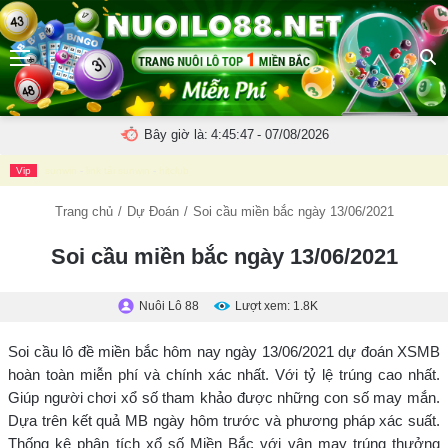
Menu
N
t
k
Bây giờ là:
4:45:47
- 07/08/2026
c
Vip
sunwin
-
link tải sunwin
-
hitclub
tì
Trang chủ
/
Dự Đoán
/
Soi cầu miền bắc ngày 13/06/2021
Soi cầu miền bắc ngày 13/06/2021
Nuôi Lô 88
Lượt xem: 1.8K
Soi cầu lô đề miền bắc hôm nay ngày 13/06/2021 dự đoán XSMB
hoàn toàn miễn phí và chính xác nhất. Với tỷ lệ trúng cao nhất.
Giúp người chơi xổ số tham khảo được những con số may mắn.
Dựa trên kết quả MB ngày hôm trước và phương pháp xác suất.
Thống kê phân tích xổ số Miền Bắc với vận may trúng thưởng