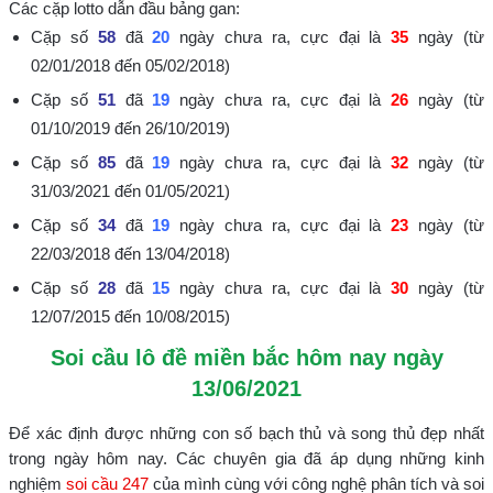
Các cặp lotto dẫn đầu bảng gan:
Cặp số
58
đã
20
ngày chưa ra, cực đại là
35
ngày (từ
02/01/2018 đến 05/02/2018)
Cặp số
51
đã
19
ngày chưa ra, cực đại là
26
ngày (từ
01/10/2019 đến 26/10/2019)
Cặp số
85
đã
19
ngày chưa ra, cực đại là
32
ngày (từ
31/03/2021 đến 01/05/2021)
Cặp số
34
đã
19
ngày chưa ra, cực đại là
23
ngày (từ
22/03/2018 đến 13/04/2018)
Cặp số
28
đã
15
ngày chưa ra, cực đại là
30
ngày (từ
12/07/2015 đến 10/08/2015)
Soi cầu lô đề miền bắc hôm nay ngày
13/06/2021
Để xác định được những con số bạch thủ và song thủ đẹp nhất
trong ngày hôm nay. Các chuyên gia đã áp dụng những kinh
nghiệm
soi cầu 247
của mình cùng với công nghệ phân tích và soi