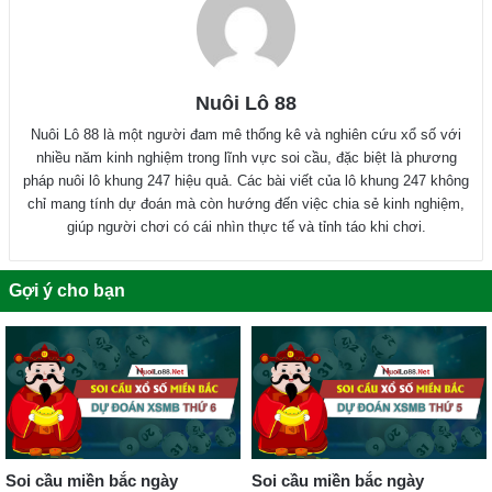
Nuôi Lô 88
Nuôi Lô 88 là một người đam mê thống kê và nghiên cứu xổ số với
nhiều năm kinh nghiệm trong lĩnh vực soi cầu, đặc biệt là phương
pháp nuôi lô khung 247 hiệu quả. Các bài viết của lô khung 247 không
chỉ mang tính dự đoán mà còn hướng đến việc chia sẻ kinh nghiệm,
giúp người chơi có cái nhìn thực tế và tỉnh táo khi chơi.
Gợi ý cho bạn
Soi cầu miền bắc ngày
Soi cầu miền bắc ngày