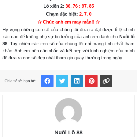
Lô xiên 2:
36, 76 ; 97, 85
Chạm đặc biệt:
2, 7, 0
✩
Chúc anh em may mắn!!
✩
Hy vọng những con số của chúng tôi đưa ra đạt được tỉ lệ chính
xác cao để không phụ sự tin tưởng của anh em dành cho
Nuôi lô
88
. Tuy nhiên các con số của chúng tôi chỉ mang tính chất tham
khảo. Anh em nên cân nhắc và kết hợp với kinh nghiệm của mình
để đưa ra con số đẹp nhất tham gia quay thưởng trong ngày.
Facebook
Twitter
LinkedIn
Pinterest
Copy Link
Chia sẻ tới bạn bè:
Nuôi Lô 88