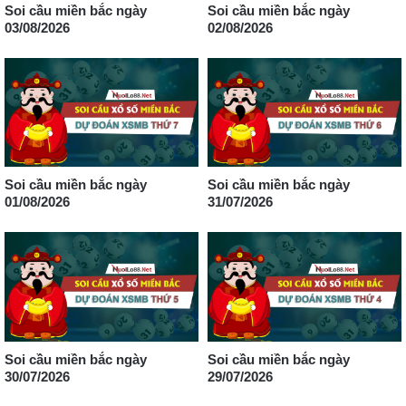
Soi cầu miền bắc ngày
Soi cầu miền bắc ngày
03/08/2026
02/08/2026
Soi cầu miền bắc ngày
Soi cầu miền bắc ngày
01/08/2026
31/07/2026
Soi cầu miền bắc ngày
Soi cầu miền bắc ngày
30/07/2026
29/07/2026