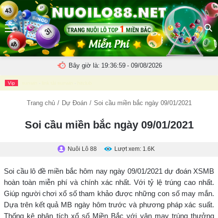
Menu
N
t
k
Bây giờ là:
19:37:00
- 09/08/2026
c
Vip
sunwin
-
link tải sunwin
-
hitclub
tì
Trang chủ
/
Dự Đoán
/
Soi cầu miền bắc ngày 09/01/2021
Soi cầu miền bắc ngày 09/01/2021
Nuôi Lô 88
Lượt xem: 1.6K
Soi cầu lô đề miền bắc hôm nay ngày 09/01/2021 dự đoán XSMB
hoàn toàn miễn phí và chính xác nhất. Với tỷ lệ trúng cao nhất.
Giúp người chơi xổ số tham khảo được những con số may mắn.
Dựa trên kết quả MB ngày hôm trước và phương pháp xác suất.
Thống kê phân tích xổ số Miền Bắc với vận may trúng thưởng