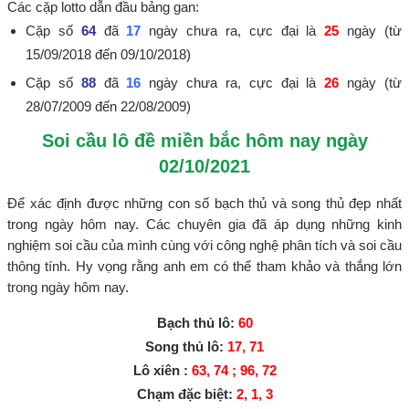
Các cặp lotto dẫn đầu bảng gan:
Cặp số
64
đã
17
ngày chưa ra, cực đại là
25
ngày (từ
15/09/2018 đến 09/10/2018)
Cặp số
88
đã
16
ngày chưa ra, cực đại là
26
ngày (từ
28/07/2009 đến 22/08/2009)
Soi cầu lô đề miền bắc hôm nay ngày
02/10/2021
Để xác định được những con số bạch thủ và song thủ đẹp nhất
trong ngày hôm nay. Các chuyên gia đã áp dụng những kinh
nghiệm soi cầu của mình cùng với công nghệ phân tích và soi cầu
thông tính. Hy vọng rằng anh em có thể tham khảo và thắng lớn
trong ngày hôm nay.
Bạch thủ lô:
60
Song thủ lô:
17, 71
Lô xiên :
63, 74 ; 96, 72
Chạm đặc biệt:
2, 1, 3