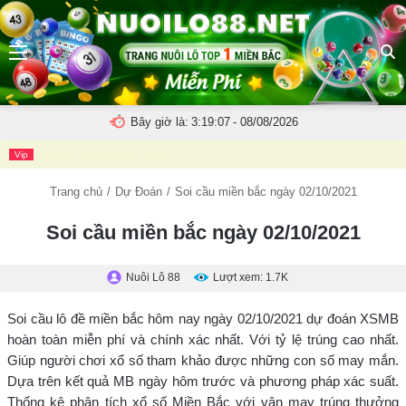
Menu
N
t
k
Bây giờ là:
3:19:08
- 08/08/2026
c
Vip
sunwin
-
link tải sunwin
-
hitclub
tì
Trang chủ
/
Dự Đoán
/
Soi cầu miền bắc ngày 02/10/2021
Soi cầu miền bắc ngày 02/10/2021
Nuôi Lô 88
Lượt xem: 1.7K
Soi cầu lô đề miền bắc hôm nay ngày 02/10/2021 dự đoán XSMB
hoàn toàn miễn phí và chính xác nhất. Với tỷ lệ trúng cao nhất.
Giúp người chơi xổ số tham khảo được những con số may mắn.
Dựa trên kết quả MB ngày hôm trước và phương pháp xác suất.
Thống kê phân tích xổ số Miền Bắc với vận may trúng thưởng