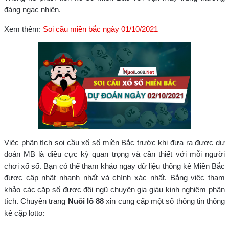
đáng ngạc nhiên.
Xem thêm:
Soi cầu miền bắc ngày 01/10/2021
Việc phân tích soi cầu xổ số miền Bắc trước khi đưa ra được dự
đoán MB là điều cực kỳ quan trọng và cần thiết với mỗi người
chơi xổ số. Bạn có thể tham khảo ngay dữ liệu thống kê Miền Bắc
được cập nhật nhanh nhất và chính xác nhất. Bằng việc tham
khảo các cặp số được đội ngũ chuyên gia giàu kinh nghiệm phân
tích. Chuyên trang
Nuôi lô 88
xin cung cấp một số thông tin thống
kê cặp lotto: