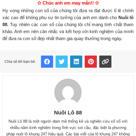
✩ Chúc anh em may mắn!! ✩
Hy vọng những con số của chúng tôi đưa ra đạt được tỉ lệ chính
xác cao để không phụ sự tin tưởng của anh em dành cho
Nuôi lô
88
. Tuy nhiên các con số của chúng tôi chỉ mang tính chất tham
khảo. Anh em nên cân nhắc và kết hợp với kinh nghiệm của mình
để đưa ra con số đẹp nhất tham gia quay thưởng trong ngày.
Facebook
Twitter
LinkedIn
Pinterest
Copy Link
Chia sẻ tới bạn bè:
Nuôi Lô 88
Nuôi Lô 88 là một người đam mê thống kê và nghiên cứu xổ số với
nhiều năm kinh nghiệm trong lĩnh vực soi cầu, đặc biệt là phương
pháp nuôi lô khung 247 hiệu quả. Các bài viết của lô khung 247 không