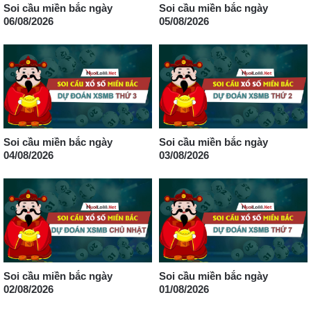
Soi cầu miền bắc ngày
Soi cầu miền bắc ngày
06/08/2026
05/08/2026
Soi cầu miền bắc ngày
Soi cầu miền bắc ngày
04/08/2026
03/08/2026
Soi cầu miền bắc ngày
Soi cầu miền bắc ngày
02/08/2026
01/08/2026