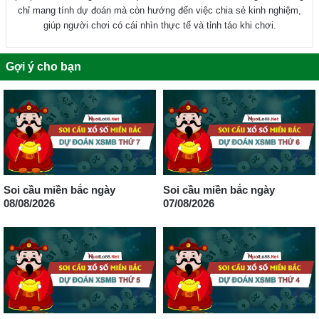
chỉ mang tính dự đoán mà còn hướng đến việc chia sẻ kinh nghiệm,
giúp người chơi có cái nhìn thực tế và tỉnh táo khi chơi.
Gợi ý cho bạn
Soi cầu miền bắc ngày
Soi cầu miền bắc ngày
08/08/2026
07/08/2026