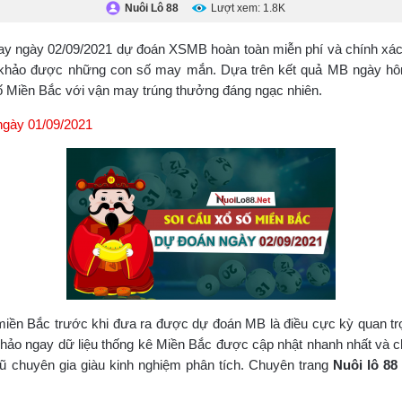
Nuôi Lô 88
Lượt xem: 1.8K
ay ngày 02/09/2021 dự đoán XSMB hoàn toàn miễn phí và chính xác nh
 khảo được những con số may mắn. Dựa trên kết quả MB ngày h
số Miền Bắc với vận may trúng thưởng đáng ngạc nhiên.
ngày 01/09/2021
 miền Bắc trước khi đưa ra được dự đoán MB là điều cực kỳ quan trọ
khảo ngay dữ liệu thống kê Miền Bắc được cập nhật nhanh nhất và c
ũ chuyên gia giàu kinh nghiệm phân tích. Chuyên trang
Nuôi lô 88