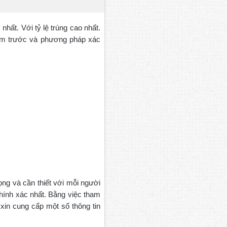
ất. Với tỷ lệ trúng cao nhất.
ôm trước và phương pháp xác
ng và cần thiết với mỗi người
hính xác nhất. Bằng việc tham
xin cung cấp một số thông tin