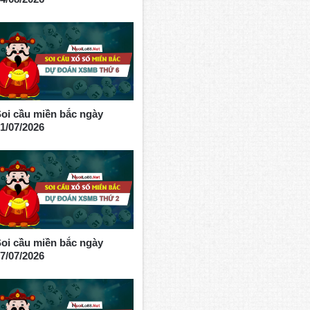
oi cầu miền bắc ngày
1/07/2026
oi cầu miền bắc ngày
7/07/2026