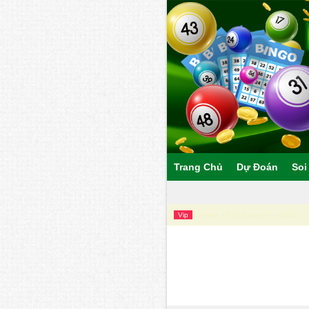
Trang Chủ
Dự Đoán
Soi
Vip
sunwin
-
link tải sunwin
-
hitclub