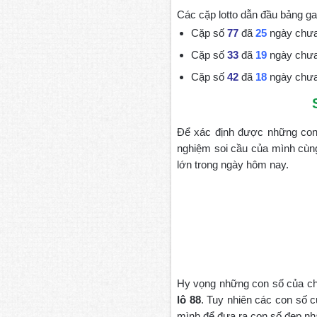
Các cặp lotto dẫn đầu bảng ga
Cặp số
77
đã
25
ngày chưa 
Cặp số
33
đã
19
ngày chưa 
Cặp số
42
đã
18
ngày chưa 
Để xác định được những con 
nghiệm soi cầu của mình cùng
lớn trong ngày hôm nay.
Hy vọng những con số của chú
lô 88
. Tuy nhiên các con số 
mình để đưa ra con số đẹp nh