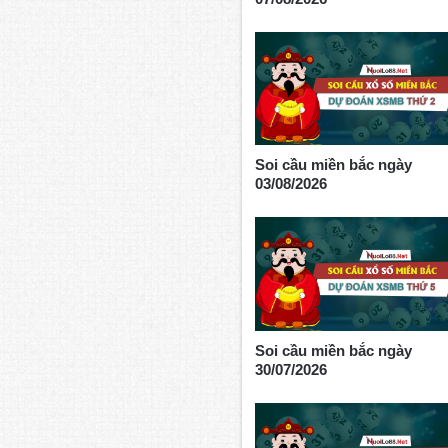
Soi cầu miền bắc ngày
03/08/2026
Soi cầu miền bắc ngày
30/07/2026