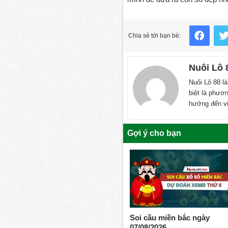
Facebo
Chia sẻ tới bạn bè:
Nuôi Lô 
Nuôi Lô 88 l
biệt là phươ
hướng đến việ
Gợi ý cho bạn
Soi cầu miền bắc ngày
07/08/2026