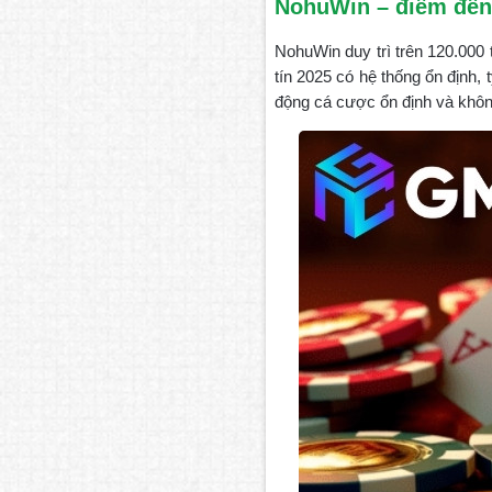
NohuWin – điểm đến
NohuWin duy trì trên 120.000 
tín 2025 có hệ thống ổn định,
động cá cược ổn định và khôn