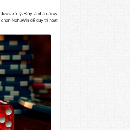
 được xử lý. Đây là nhà cái uy
g chọn NohuWin để duy trì hoạt