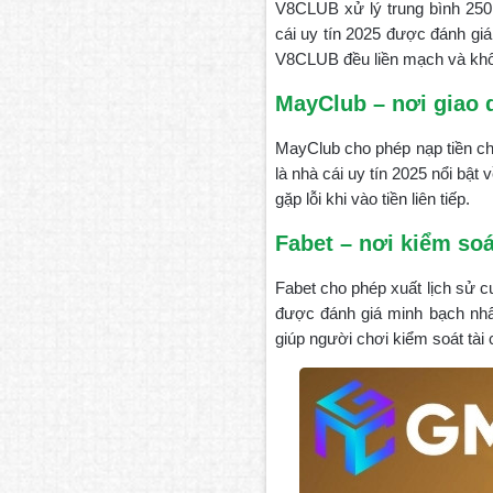
V8CLUB xử lý trung bình 250.
cái uy tín 2025 được đánh giá
V8CLUB đều liền mạch và khô
MayClub – nơi giao d
MayClub cho phép nạp tiền chỉ
là nhà cái uy tín 2025 nổi bật
gặp lỗi khi vào tiền liên tiếp.
Fabet – nơi kiểm so
Fabet cho phép xuất lịch sử cư
được đánh giá minh bạch nhất
giúp người chơi kiểm soát tài 