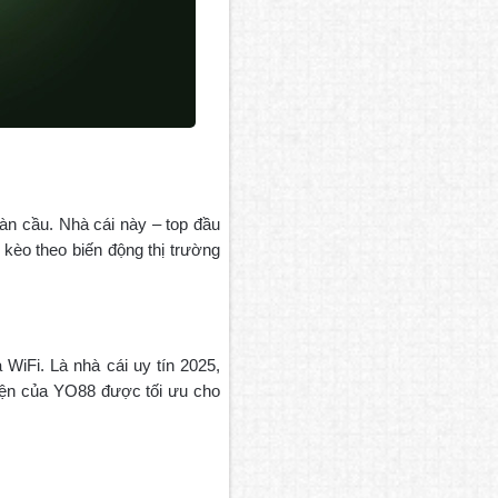
àn cầu. Nhà cái này – top đầu
 kèo theo biến động thị trường
WiFi. Là nhà cái uy tín 2025,
iện của YO88 được tối ưu cho