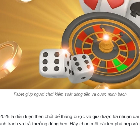
Fabet giúp người chơi kiểm soát dòng tiền và cược minh bạch
2025 là điều kiện then chốt để thắng cược và giữ được lợi nhuận dài 
cạnh tranh và trả thưởng đúng hẹn. Hãy chọn một cái tên phù hợp với