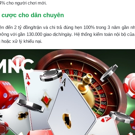
4% cho người chơi mới.
á cược cho dân chuyên
 đến 2 tỷ đồng/trận và chi trả đúng hẹn 100% trong 3 năm gần nhấ
ưởng với gần 130.000 giao dịch/ngày. Hệ thống kiểm toán nội bộ 
 hoặc xử lý khiếu nại.