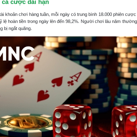
 cá cược dài hạn
tài khoản chơi hàng tuần, mỗi ngày có trung bình 18.000 phiên cược
 tỷ lệ hoàn tiền trong ngày lên đến 98,2%. Người chơi lâu năm thườn
g bị ngắt quãng.