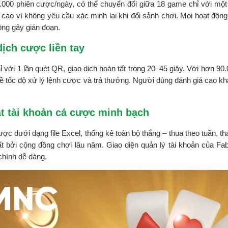
000 phiên cược/ngày, có thể chuyển đổi giữa 18 game chỉ với một
 cao vì không yêu cầu xác minh lại khi đổi sảnh chơi. Mọi hoạt độ
ng gây gián đoạn.
ịch cược liền tay
 với 1 lần quét QR, giao dịch hoàn tất trong 20–45 giây. Với hơn 90
 về tốc độ xử lý lệnh cược và trả thưởng. Người dùng đánh giá cao k
át tài khoản cá cược minh bạch
ợc dưới dạng file Excel, thống kê toàn bộ thắng – thua theo tuần, th
 bởi cộng đồng chơi lâu năm. Giao diện quản lý tài khoản của Fab
chính dễ dàng.