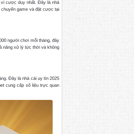
 ví cược duy nhất. Đây là nhà
ng chuyển game và đặt cược tại
.000 người chơi mỗi tháng, đây
hả năng xử lý tức thời và không
áng. Đây là nhà cái uy tín 2025
et cung cấp số liệu trực quan