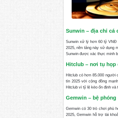
Sunwin – địa chỉ cá
Sunwin xử lý hơn 60 tỷ VNĐ 
2025, nền tảng này sử dụng m
Sunwin được xác thực minh bạ
Hitclub – nơi tụ họp
Hitclub có hơn 85.000 người 
tín 2025 với cộng đồng mạnh
Hitclub vì tỷ lệ kèo ổn định và
Gemwin – bệ phóng 
Gemwin có 30 trò chơi phù h
2025, Gemwin hỗ trợ tài khoả