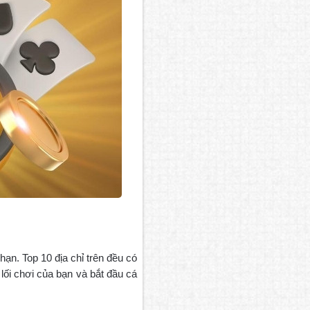
hạn. Top 10 địa chỉ trên đều có
 lối chơi của bạn và bắt đầu cá