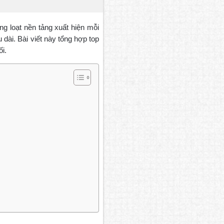
ng loạt nền tảng xuất hiện mỗi
 dài. Bài viết này tổng hợp top
ối.