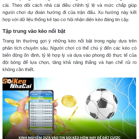
cái. Theo dõi cách nhà cái điều chỉnh tỷ lệ và mức chấp giúp
người chơi dự đoán hướng đi của trận đấu. Xu hướng này kết
hợp với dữ liệu thống kê tạo cơ hội nhận diện kèo đáng tin cậy.
Tập trung vào kèo nổi bật
Trang tin thường gợi ý những kèo nổi bật trong ngày dựa trên
phân tích chuyên sâu. Người chơi có thể chú ý đến các kèo có
biến động ổn định, tỷ lệ hợp lý và dựa vào phong độ thực tế của
đội bóng để lựa chọn, tăng khả năng thắng và hạn chế rủi ro
không cần thiết.