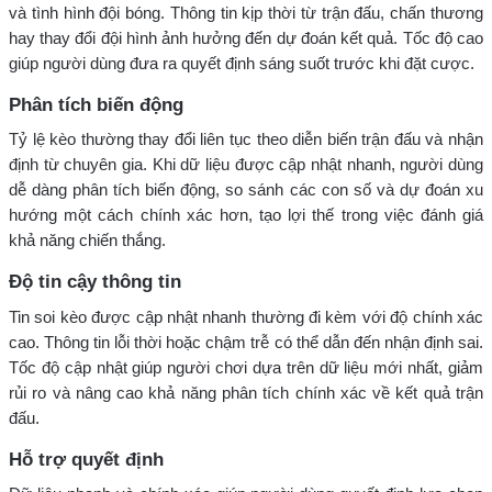
và tình hình đội bóng. Thông tin kịp thời từ trận đấu, chấn thương
hay thay đổi đội hình ảnh hưởng đến dự đoán kết quả. Tốc độ cao
giúp người dùng đưa ra quyết định sáng suốt trước khi đặt cược.
Phân tích biến động
Tỷ lệ kèo thường thay đổi liên tục theo diễn biến trận đấu và nhận
định từ chuyên gia. Khi dữ liệu được cập nhật nhanh, người dùng
dễ dàng phân tích biến động, so sánh các con số và dự đoán xu
hướng một cách chính xác hơn, tạo lợi thế trong việc đánh giá
khả năng chiến thắng.
Độ tin cậy thông tin
Tin soi kèo được cập nhật nhanh thường đi kèm với độ chính xác
cao. Thông tin lỗi thời hoặc chậm trễ có thể dẫn đến nhận định sai.
Tốc độ cập nhật giúp người chơi dựa trên dữ liệu mới nhất, giảm
rủi ro và nâng cao khả năng phân tích chính xác về kết quả trận
đấu.
Hỗ trợ quyết định