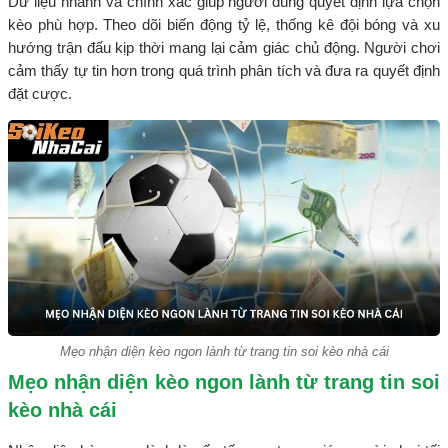
Dữ liệu nhanh và chính xác giúp người dùng quyết định lựa chọn
kèo phù hợp. Theo dõi biến động tỷ lệ, thống kê đội bóng và xu
hướng trận đấu kịp thời mang lại cảm giác chủ động. Người chơi
cảm thấy tự tin hơn trong quá trình phân tích và đưa ra quyết định
đặt cược.
Mẹo nhận diện kèo ngon lành từ trang tin soi kèo nhà cái
Mẹo nhận diện kèo ngon lành từ trang tin soi
kèo nhà cái