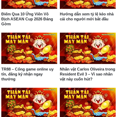
Điểm Qua 10 Ứng Viên Vô
Hướng dẫn xem tỷ lệ kèo nhà
Địch ASEAN Cup 2026 Đáng
cái cho người mới bắt đầu
Gờm
TR88 – Cổng game online uy
Nhân vật Carlos Oliveira trong
tín, đăng ký nhận ngay
Resident Evil 3 – Vì sao nhân
thưởng
vật này cuốn hút?