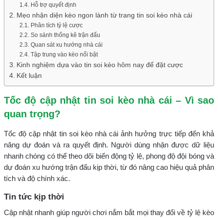
Hỗ trợ quyết định
Mẹo nhận diện kèo ngon lành từ trang tin soi kèo nhà cái
Phân tích tỷ lệ cược
So sánh thống kê trận đấu
Quan sát xu hướng nhà cái
Tập trung vào kèo nổi bật
Kinh nghiệm dựa vào tin soi kèo hôm nay để đặt cược
Kết luận
Tốc độ cập nhật tin soi kèo nhà cái – Vì sao
quan trọng?
Tốc độ cập nhật tin soi kèo nhà cái ảnh hưởng trực tiếp đến khả
năng dự đoán và ra quyết định. Người dùng nhận được dữ liệu
nhanh chóng có thể theo dõi biến động tỷ lệ, phong độ đội bóng và
dự đoán xu hướng trận đấu kịp thời, từ đó nâng cao hiệu quả phân
tích và độ chính xác.
Tin tức kịp thời
Cập nhật nhanh giúp người chơi nắm bắt mọi thay đổi về tỷ lệ kèo