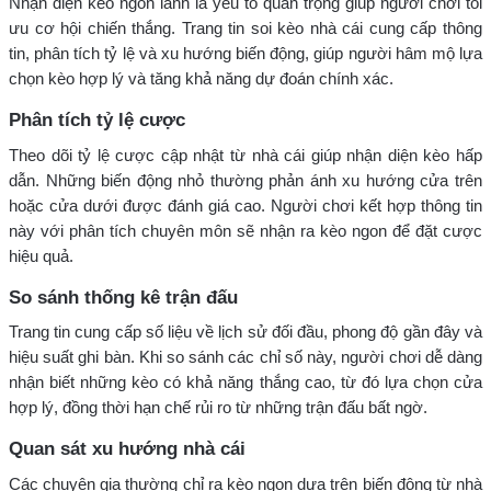
Nhận diện kèo ngon lành là yếu tố quan trọng giúp người chơi tối
ưu cơ hội chiến thắng. Trang tin soi kèo nhà cái cung cấp thông
tin, phân tích tỷ lệ và xu hướng biến động, giúp người hâm mộ lựa
chọn kèo hợp lý và tăng khả năng dự đoán chính xác.
Phân tích tỷ lệ cược
Theo dõi tỷ lệ cược cập nhật từ nhà cái giúp nhận diện kèo hấp
dẫn. Những biến động nhỏ thường phản ánh xu hướng cửa trên
hoặc cửa dưới được đánh giá cao. Người chơi kết hợp thông tin
này với phân tích chuyên môn sẽ nhận ra kèo ngon để đặt cược
hiệu quả.
So sánh thống kê trận đấu
Trang tin cung cấp số liệu về lịch sử đối đầu, phong độ gần đây và
hiệu suất ghi bàn. Khi so sánh các chỉ số này, người chơi dễ dàng
nhận biết những kèo có khả năng thắng cao, từ đó lựa chọn cửa
hợp lý, đồng thời hạn chế rủi ro từ những trận đấu bất ngờ.
Quan sát xu hướng nhà cái
Các chuyên gia thường chỉ ra kèo ngon dựa trên biến động từ nhà