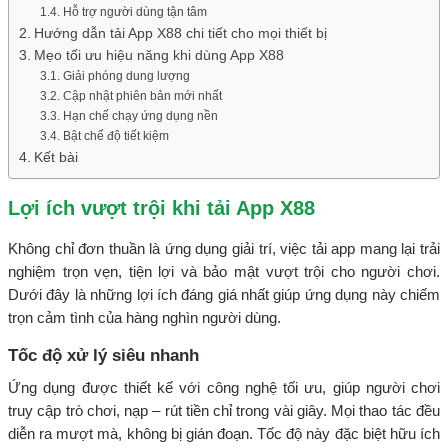
Hỗ trợ người dùng tận tâm
Hướng dẫn tải App X88 chi tiết cho mọi thiết bị
Mẹo tối ưu hiệu năng khi dùng App X88
Giải phóng dung lượng
Cập nhật phiên bản mới nhất
Hạn chế chạy ứng dụng nền
Bật chế độ tiết kiệm
Kết bài
Lợi ích vượt trội khi tải App X88
Không chỉ đơn thuần là ứng dụng giải trí, việc tải app mang lại trải
nghiệm trọn vẹn, tiện lợi và bảo mật vượt trội cho người chơi.
Dưới đây là những lợi ích đáng giá nhất giúp ứng dụng này chiếm
trọn cảm tình của hàng nghìn người dùng.
Tốc độ xử lý siêu nhanh
Ứng dụng được thiết kế với công nghệ tối ưu, giúp người chơi
truy cập trò chơi, nạp – rút tiền chỉ trong vài giây. Mọi thao tác đều
diễn ra mượt mà, không bị gián đoạn. Tốc độ này đặc biệt hữu ích