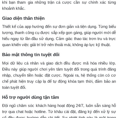
khi bạn tham gia những trận cá cược cần sự chính xác từng
khoảnh khắc.
Giao diện thân thiện
Thiết kế của app hướng đến sự đơn giản và tiện dụng. Từng biểu
tượng, thanh công cụ được sắp xếp gọn gàng, giúp người mới dễ
hiểu ngay từ lần đầu sử dụng. Cảm giác thao tác trơn tru và trực
quan khiến việc giải trí trở nên thoải mái, không áp lực kỹ thuật.
Bảo mật thông tin tuyệt đối
Mọi dữ liệu cá nhân và giao dịch đều được mã hóa nhiều lớp.
Điều này giúp người chơi yên tâm tuyệt đối trong quá trình đăng
nhập, chuyển tiền hoặc đặt cược. Ngoài ra, hệ thống còn có cơ
chế phát hiện truy cập lạ để tự động khóa tạm thời, đảm bảo an
toàn tuyệt đối.
Hỗ trợ người dùng tận tâm
Đội ngũ chăm sóc khách hàng hoạt động 24/7, luôn sẵn sàng hỗ
trợ qua chat hoặc hotline. Từ khâu cài đặt, đăng ký đến xử lý sự
cố đều được hướng dẫn chi tiết. Sự nhiệt tình này là một trong