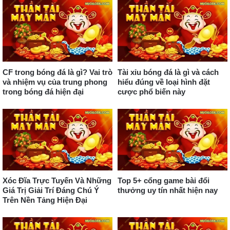
CF trong bóng đá là gì? Vai trò
Tài xỉu bóng đá là gì và cách
và nhiệm vụ của trung phong
hiểu đúng về loại hình đặt
trong bóng đá hiện đại
cược phổ biến này
Xóc Đĩa Trực Tuyến Và Những
Top 5+ cổng game bài đổi
Giá Trị Giải Trí Đáng Chú Ý
thưởng uy tín nhất hiện nay
Trên Nền Tảng Hiện Đại