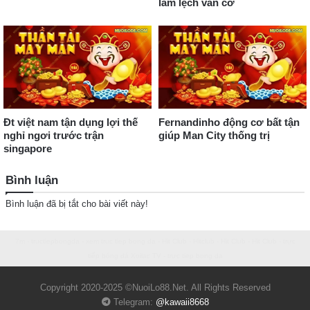
làm lệch ván cờ
Đt việt nam tận dụng lợi thế
Fernandinho động cơ bất tận
nghỉ ngơi trước trận
giúp Man City thống trị
singapore
Bình luận
Bình luận đã bị tắt cho bài viết này!
7m
-
tructiepbongda
-
xem truc tiep bong da
-
Hit Club
-
Hitclub
-
Hit Club
-
Hit Club
-
trực
tiếp bóng đá Xoilac TV
-
trưc tiep bong da
Copyright 2020-2025 ©NuoiLo88.Net. All Rights Reserved
Telegram:
@kawaii8668