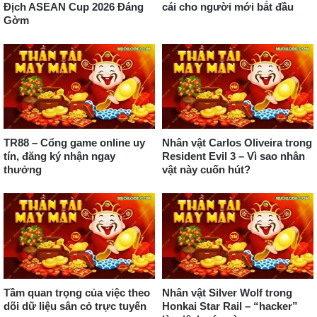
Địch ASEAN Cup 2026 Đáng
cái cho người mới bắt đầu
Gờm
TR88 – Cổng game online uy
Nhân vật Carlos Oliveira trong
tín, đăng ký nhận ngay
Resident Evil 3 – Vì sao nhân
thưởng
vật này cuốn hút?
Tầm quan trọng của việc theo
Nhân vật Silver Wolf trong
dõi dữ liệu sân cỏ trực tuyến
Honkai Star Rail – “hacker”