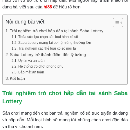
màu với vô số trò chơi hấp dẫn. Mọi người hãy tham khảo nội
dung bài viết sau của
hi88
để hiểu rõ hơn.
Nội dung bài viết
Trải nghiệm trò chơi hấp dẫn tại sảnh Saba Lottery
Thỏa sức lựa chọn các loại hình xổ số
Saba Lottery mang lại cơ hội trúng thưởng lớn
Trải nghiệm các thể loại xổ số mới lạ
Saba Lottery trở thành điểm đến lý tưởng
Uy tín và an toàn
Hệ thống trò chơi phong phú
Bảo mật an toàn
Kết luận
Trải nghiệm trò chơi hấp dẫn tại sảnh Saba
Lottery
Sân chơi mang đến cho bạn trải nghiệm xổ số trực tuyến đa dạng
và hấp dẫn. Mỗi loại hình sẽ mang tới những cách chơi độc đáo
và thú vị cho anh em.