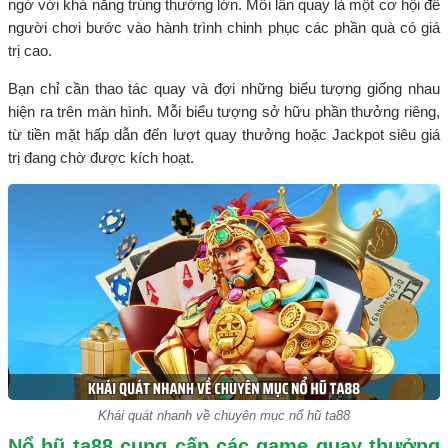
ngờ với khả năng trúng thưởng lớn. Mỗi lần quay là một cơ hội để
người chơi bước vào hành trình chinh phục các phần quà có giá
trị cao.
Bạn chỉ cần thao tác quay và đợi những biểu tượng giống nhau
hiện ra trên màn hình. Mỗi biểu tượng sở hữu phần thưởng riêng,
từ tiền mặt hấp dẫn đến lượt quay thưởng hoặc Jackpot siêu giá
trị đang chờ được kích hoạt.
Khái quát nhanh về chuyên mục nổ hũ ta88
Nổ hũ ta88 cung cấp các game quay thưởng