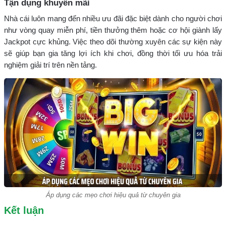
Tận dụng khuyến mãi
Nhà cái luôn mang đến nhiều ưu đãi đặc biệt dành cho người chơi
như vòng quay miễn phí, tiền thưởng thêm hoặc cơ hội giành lấy
Jackpot cực khủng. Việc theo dõi thường xuyên các sự kiện này
sẽ giúp bạn gia tăng lợi ích khi chơi, đồng thời tối ưu hóa trải
nghiệm giải trí trên nền tảng.
Áp dụng các mẹo chơi hiệu quả từ chuyên gia
Kết luận