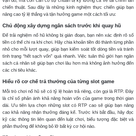
vận đỏ, mà còn cần có sự chuẩn bị kỹ lưỡng cả về tài chính lẫn
chiến thuật. Sau đây là những kinh nghiệm thực chiến giúp bạn
nâng cao tỷ lệ thắng và tận hưởng game một cách tối ưu:
Chủ động xây dựng ngân sách trước khi quay hũ
Để trải nghiệm nổ hũ không bị gián đoạn, bạn nên xác định rõ số
tiền có thể chi ra khi chơi. Hãy chia khoản tiền đó thành từng phần
nhỏ cho mỗi lượt quay, giúp bạn kiểm soát tốt dòng tiền và tránh
tình trạng “hết sạch vốn” quá nhanh. Việc tuân thủ giới hạn ngân
sách cá nhân sẽ giúp bạn chơi lâu hơn mà không ảnh hưởng đến
các chi tiêu khác.
Hiểu rõ cơ chế trả thưởng của từng slot game
Mỗi trò chơi nổ hũ sẽ có tỷ lệ hoàn trả riêng, còn gọi là RTP. Đây
là chỉ số phản ánh khả năng hoàn vốn của game trong thời gian
dài. Ưu tiên lựa chọn những slot có RTP cao sẽ giúp bạn nâng
cao khả năng nhận thưởng đáng kể. Trước khi bắt đầu, hãy đọc
kỹ các thông tin liên quan đến luật chơi, biểu tượng đặc biệt và
phần thưởng để không bỏ lỡ bất kỳ cơ hội nào.