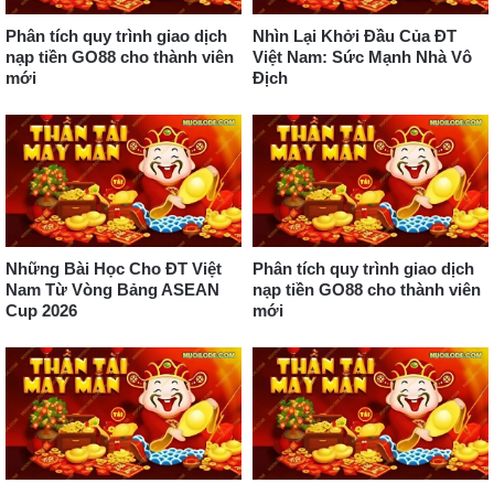
Phân tích quy trình giao dịch
Nhìn Lại Khởi Đầu Của ĐT
nạp tiền GO88 cho thành viên
Việt Nam: Sức Mạnh Nhà Vô
mới
Địch
Những Bài Học Cho ĐT Việt
Phân tích quy trình giao dịch
Nam Từ Vòng Bảng ASEAN
nạp tiền GO88 cho thành viên
Cup 2026
mới