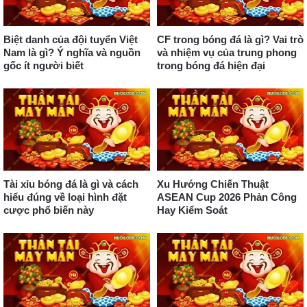
Biệt danh của đội tuyển Việt
CF trong bóng đá là gì? Vai trò
Nam là gì? Ý nghĩa và nguồn
và nhiệm vụ của trung phong
gốc ít người biết
trong bóng đá hiện đại
Tài xỉu bóng đá là gì và cách
Xu Hướng Chiến Thuật
hiểu đúng về loại hình đặt
ASEAN Cup 2026 Phản Công
cược phổ biến này
Hay Kiểm Soát