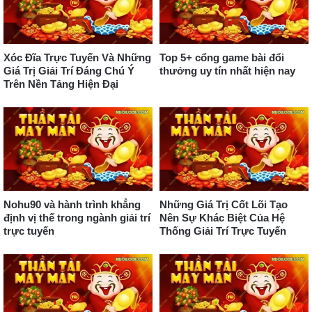
Xóc Đĩa Trực Tuyến Và Những
Top 5+ cổng game bài đổi
Giá Trị Giải Trí Đáng Chú Ý
thưởng uy tín nhất hiện nay
Trên Nền Tảng Hiện Đại
Nohu90 và hành trình khẳng
Những Giá Trị Cốt Lõi Tạo
định vị thế trong ngành giải trí
Nên Sự Khác Biệt Của Hệ
trực tuyến
Thống Giải Trí Trực Tuyến