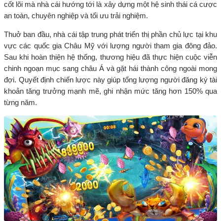
cốt lõi mà nhà cái hướng tới là xây dựng một hệ sinh thái cá cược
an toàn, chuyên nghiệp và tối ưu trải nghiệm.
Thuở ban đầu, nhà cái tập trung phát triển thị phần chủ lực tại khu
vực các quốc gia Châu Mỹ với lượng người tham gia đông đảo.
Sau khi hoàn thiện hệ thống, thương hiệu đã thực hiện cuộc viễn
chinh ngoạn mục sang châu Á và gặt hái thành công ngoài mong
đợi. Quyết định chiến lược này giúp tổng lượng người đăng ký tài
khoản tăng trưởng mạnh mẽ, ghi nhận mức tăng hơn 150% qua
từng năm.