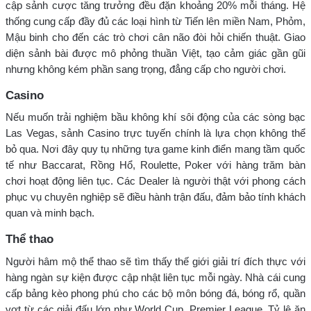
cập sảnh cược tăng trưởng đều đặn khoảng 20% mỗi tháng. Hệ
thống cung cấp đầy đủ các loại hình từ Tiến lên miền Nam, Phỏm,
Mậu binh cho đến các trò chơi cân não đòi hỏi chiến thuật. Giao
diện sảnh bài được mô phỏng thuần Việt, tạo cảm giác gần gũi
nhưng không kém phần sang trọng, đẳng cấp cho người chơi.
Casino
Nếu muốn trải nghiệm bầu không khí sôi động của các sòng bạc
Las Vegas, sảnh Casino trực tuyến chính là lựa chọn không thể
bỏ qua. Nơi đây quy tụ những tựa game kinh điển mang tầm quốc
tế như Baccarat, Rồng Hổ, Roulette, Poker với hàng trăm bàn
chơi hoạt động liên tục. Các Dealer là người thật với phong cách
phục vụ chuyên nghiệp sẽ điều hành trận đấu, đảm bảo tính khách
quan và minh bạch.
Thể thao
Người hâm mộ thể thao sẽ tìm thấy thế giới giải trí đích thực với
hàng ngàn sự kiện được cập nhật liên tục mỗi ngày. Nhà cái cung
cấp bảng kèo phong phú cho các bộ môn bóng đá, bóng rổ, quần
vợt từ các giải đấu lớn như World Cup, Premier League. Tỷ lệ ăn