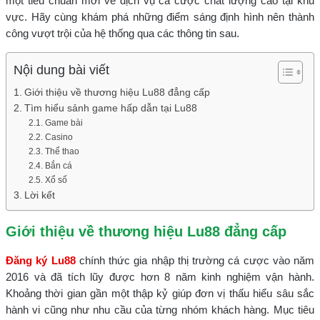
một tiêu chuẩn mới về dịch vụ cá cược chất lượng cao tại khu
vực. Hãy cùng khám phá những điểm sáng định hình nên thành
công vượt trội của hệ thống qua các thông tin sau.
Nội dung bài viết
Giới thiệu về thương hiệu Lu88 đẳng cấp
Tìm hiểu sảnh game hấp dẫn tại Lu88
Game bài
Casino
Thể thao
Bắn cá
Xổ số
Lời kết
Giới thiệu về thương hiệu Lu88 đẳng cấp
Đăng ký Lu88
chính thức gia nhập thị trường cá cược vào năm
2016 và đã tích lũy được hơn 8 năm kinh nghiệm vận hành.
Khoảng thời gian gần một thập kỷ giúp đơn vị thấu hiểu sâu sắc
hành vi cũng như nhu cầu của từng nhóm khách hàng. Mục tiêu