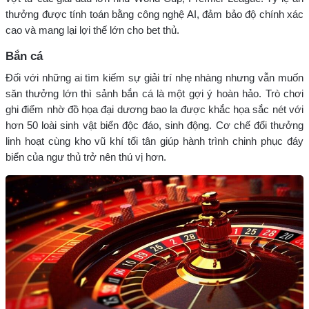
thưởng được tính toán bằng công nghệ AI, đảm bảo độ chính xác
cao và mang lại lợi thế lớn cho bet thủ.
Bắn cá
Đối với những ai tìm kiếm sự giải trí nhẹ nhàng nhưng vẫn muốn
săn thưởng lớn thì sảnh bắn cá là một gợi ý hoàn hảo. Trò chơi
ghi điểm nhờ đồ họa đại dương bao la được khắc họa sắc nét với
hơn 50 loài sinh vật biển độc đáo, sinh động. Cơ chế đổi thưởng
linh hoạt cùng kho vũ khí tối tân giúp hành trình chinh phục đáy
biển của ngư thủ trở nên thú vị hơn.