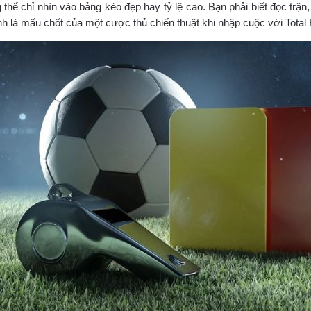
thể chỉ nhìn vào bảng kèo đẹp hay tỷ lệ cao. Bạn phải biết đọc trận, 
ính là mấu chốt của một cược thủ chiến thuật khi nhập cuộc với Total