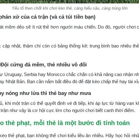
Yếu tố then chốt khi chơi kèo thẻ, càng hiểu sâu, càng trúng lớn
hán xử của cả trận (và cả túi tiền bạn)
oát mềm dẻo sẽ ít rút thẻ hơn người máu chiến. Do đó, người chơi c
 cập nhật, thậm chí còn có bảng thống kê: trung bình bao nhiêu th
 Đội cứng đá mềm, thẻ nhiều vô đối
hư Uruguay, Serbia hay Morocco chắc chắn có khả năng cao nhận nhiề
 Nhật Bản. Bạn cần nắm bắt điều đó để đặt kèo chấp thẻ hay tài xỉu
rby nóng như lửa thì thẻ bay như mưa
hủ, khi một trận có thể quyết định vé đi tiếp, khi áp lực từ hàng vạn 
rận như vậy là cơ hội cực lớn cho người chơi biết canh thời điểm.
 thẻ phạt, mỗi thẻ là một bước đi tính toán
kèo thẻ phạt, bạn không thể chơi kiểu liều ăn nhiều. Hãy học hỏi n