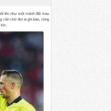
ổi lên như một mảnh đất màu
g cần chờ đợi ai ghi bàn, cũng
 tức.