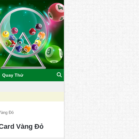
Nhập
Quay Thử
từ
khóa
cần
Vàng Đỏ
tìm...
Card Vàng Đỏ