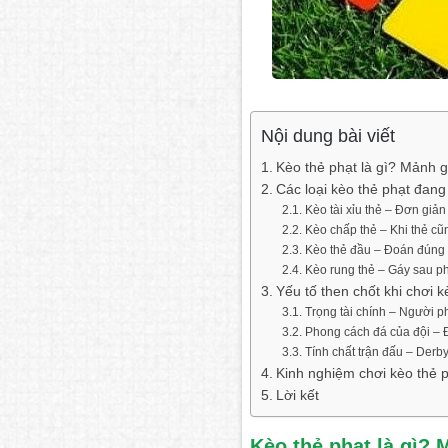
Nội dung bài viết
Kèo thẻ phạt là gì? Mảnh 
Các loại kèo thẻ phạt đang
Kèo tài xỉu thẻ – Đơn giả
Kèo chấp thẻ – Khi thẻ cũ
Kèo thẻ đầu – Đoán đúng m
Kèo rung thẻ – Gáy sau phú
Yếu tố then chốt khi chơi k
Trọng tài chính – Người ph
Phong cách đá của đội – 
Tính chất trận đấu – Derb
Kinh nghiệm chơi kèo thẻ p
Lời kết
Kèo thẻ phạt là gì?