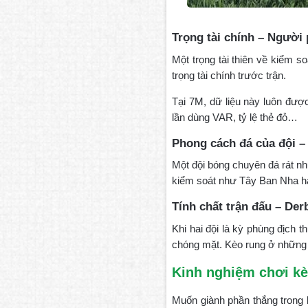
Trọng tài chính – Người p
Một trọng tài thiên về kiểm s
trọng tài chính trước trận.
Tại 7M, dữ liệu này luôn được
lần dùng VAR, tỷ lệ thẻ đỏ…
Phong cách đá của đội –
Một đội bóng chuyên đá rát n
kiểm soát như Tây Ban Nha hay
Tính chất trận đấu – De
Khi hai đội là kỳ phùng địch t
chóng mặt. Kèo rung ở những t
Kinh nghiệm chơi kèo
Muốn giành phần thắng trong 