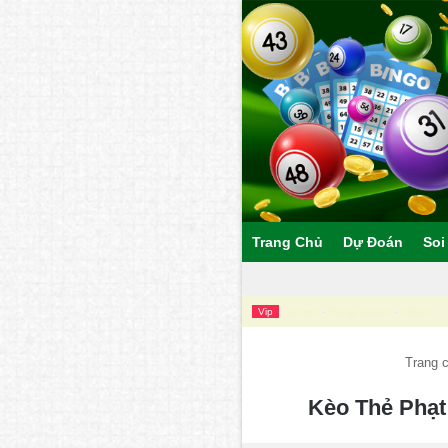
Trang Chủ
Dự Đoán
Soi
Vip
sunwin
-
link tải sunwin
-
hitclub
Trang 
Kèo Thẻ Phạ