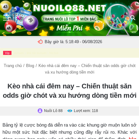
Menu
N
t
k
Bây giờ là:
5:18:50
- 06/08/2026
c
Vip
sunwin
-
link tải sunwin
-
hitclub
tì
Trang chủ
/
Blog
/
Kèo nhà cái đêm nay – Chiến thuật săn odds giờ chót
và xu hướng dòng tiền mới
Kèo nhà cái đêm nay – Chiến thuật săn
odds giờ chót và xu hướng dòng tiền mới
Nuôi Lô 88
Lượt xem: 118
Bảng tỷ lệ cược bóng đá diễn ra vào các khung giờ muộn luôn sở
hữu một sức hút đặc biệt nhưng cũng đầy rẫy rủi ro. Khác với