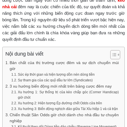
dòng cược ban ngày vốn có nhiều thời gian để thẩm định,
kèo
nhà cái
đêm nay là cuộc chiến của tốc độ, sự quyết đoán và khả
năng thích ứng với những biến động cực đoan ngay trước giờ
bóng lăn. Trong kỷ nguyên dữ liệu số phát triển vượt bậc hiện nay,
việc nắm bắt các xu hướng chuyển dịch dòng tiền mới nhất của
các giải đấu lớn chính là chìa khóa vàng giúp bạn đưa ra những
quyết định đầu tư chuẩn xác.
Nội dung bài viết
Bản chất của thị trường cược đêm và sự dịch chuyển múi
giờ
Sức ép thời gian và hiện tượng dồn nén dòng tiền
Sự tham gia của các quỹ đầu tư lớn (Syndicates)
3 xu hướng biến động mới nhất trên bảng cược đêm nay
Xu hướng 1: Sự thống trị của kèo chấp góc (Corner Handicap)
giờ chót
Xu hướng 2: Hiện tượng Ép đường chết Odds cửa trên
Xu hướng 3: Biến động nghịch đảo giữa Tài Xỉu hiệp 1 và cả trận
Chiến thuật Săn Odds giờ chót dành cho nhà đầu tư chuyên
nghiệp
Kỹ thuật theo dõi Dòng tiền đảo chiều (Reverse Line Movement)