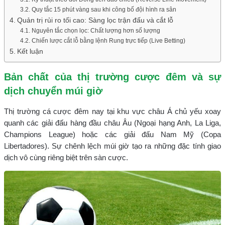
Quy tắc 15 phút vàng sau khi công bố đội hình ra sân
Quản trị rủi ro tối cao: Sàng lọc trận đấu và cắt lỗ
Nguyên tắc chọn lọc: Chất lượng hơn số lượng
Chiến lược cắt lỗ bằng lệnh Rung trực tiếp (Live Betting)
Kết luận
Bản chất của thị trường cược đêm và sự
dịch chuyển múi giờ
Thị trường cá cược đêm nay tại khu vực châu Á chủ yếu xoay
quanh các giải đấu hàng đầu châu Âu (Ngoại hạng Anh, La Liga,
Champions League) hoặc các giải đấu Nam Mỹ (Copa
Libertadores). Sự chênh lệch múi giờ tạo ra những đặc tính giao
dịch vô cùng riêng biệt trên sàn cược.