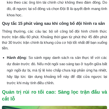
kèo theo các ông lớn tài chính chứ không theo đám đông. Do
đó, đi ngược lại số đông và chọn Đội B là quyết định mang tính
khoa học.
Quy tắc 15 phút vàng sau khi công bố đội hình ra sân
Thông thường, các câu lạc bộ sẽ công bố đội hình chính thức
trước trận đấu 60 phút. Khoảng thời gian từ phút thứ 45 đến phút
thứ 30 trước trận chính là khung cửa cơ hội tốt nhất để bạn xuống
tiền.
Hành động:
So sánh ngay danh sách ra sân thực tế với các
dự đoán trước đó. Nếu một ngôi sao sáng tạo ở tuyến giữa bất
ngờ ngồi dự bị, mà tỷ lệ kèo chấp chưa kịp phản ứng hạ nhiệt,
hãy lập tức tận dụng khoảng trễ này để đặt cửa ngược lại
trước khi máy tính điều chỉnh.
Quản trị rủi ro tối cao: Sàng lọc trận đấu và
cắt lỗ