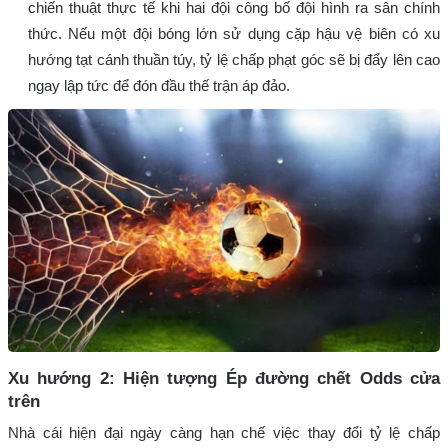
chiến thuật thực tế khi hai đội công bố đội hình ra sân chính
thức. Nếu một đội bóng lớn sử dụng cặp hậu vệ biên có xu
hướng tạt cánh thuần túy, tỷ lệ chấp phạt góc sẽ bị đẩy lên cao
ngay lập tức để đón đầu thế trận áp đảo.
Xu hướng 2: Hiện tượng Ép đường chết Odds cửa
trên
Nhà cái hiện đại ngày càng hạn chế việc thay đổi tỷ lệ chấp