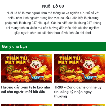
Nuôi Lô 88
Nuôi Lô 88 là một người đam mê thống kê và nghiên cứu xổ số với
nhiều năm kinh nghiệm trong lĩnh vực soi cầu, đặc biệt là phương
pháp nuôi lô khung 247 hiệu quả. Các bài viết của lô khung 247 không
chỉ mang tính dự đoán mà còn hướng đến việc chia sẻ kinh nghiệm,
giúp người chơi có cái nhìn thực tế và tỉnh táo khi chơi.
Gợi ý cho bạn
Hướng dẫn xem tỷ lệ kèo nhà
TR88 – Cổng game online uy
cái cho người mới bắt đầu
tín, đăng ký nhận ngay
thưởng