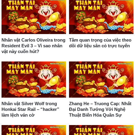
Nhân vật Carlos Oliveira trong
Tầm quan trọng của việc theo
Resident Evil 3 – Vì sao nhân
dõi dữ liệu sân cỏ trực tuyến
vật này cuốn hút?
Nhân vật Silver Wolf trong
Zhang He – Truong Cap: Nhất
Honkai Star Rail – “hacker”
Đại Danh Tướng Với Nghệ
làm lệch ván cờ
Thuật Biến Hóa Quân Sự