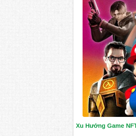
Xu Hướng Game NFT