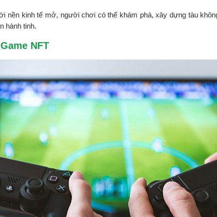
i nền kinh tế mở, người chơi có thể khám phá, xây dựng tàu không 
n hành tinh.
a Game NFT