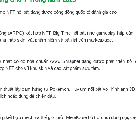
e NFT nổi bật đang được cộng đồng quốc tế đánh giá cao:
ộng (ARPG) kết hợp NFT, Big Time nổi bật nhờ gameplay hấp dẫn, c
thu thập skin, vật phẩm hiếm và bán lại trên marketplace.
 nhất có đồ họa chuẩn AAA, Shrapnel đang được phát triển bởi
ợp NFT cho vũ khí, skin và các vật phẩm sưu tầm.
 thuật lấy cảm hứng từ Pokémon, Illuvium nổi bật với hình ảnh 3D 
ịch hoặc dùng để chiến đấu.
ng kết hợp mech và thế giới mở. MetalCore hỗ trợ chơi đồng đội, cà
í.