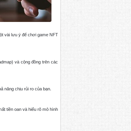
một vài lưu ý để chơi game NFT
roadmap) và cộng đồng trên các
ả năng chịu rủi ro của bạn.
t tiền oan và hiểu rõ mô hình