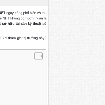
NFT
ngày càng phổ biến và thu
e NFT không còn đơn thuần là
à
sở hữu tài sản kỹ thuật số
 khi tham gia thị trường này?