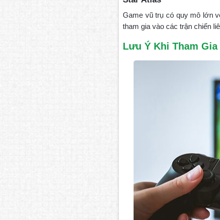
Game vũ trụ có quy mô lớn vớ
tham gia vào các trận chiến liê
Lưu Ý Khi Tham Gi