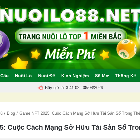
 Cầu
Nuôi Lô
Nuôi Đề
Kinh Nghiệm
Sổ Mơ
Thống Kê
Bây giờ là:
3:41:04
- 08/08/2026
hủ
/
Blog
/
Game NFT 2025: Cuộc Cách Mạng Sở Hữu Tài Sản Số Trong Thế
: Cuộc Cách Mạng Sở Hữu Tài Sản Số Tro