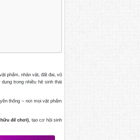
t phẩm, nhân vật, đất đai, vũ
 dụng trong nhiều hệ sinh thái
uyền thống – nơi mọi vật phẩm
 hữu để chơi)
, tạo cơ hội sinh