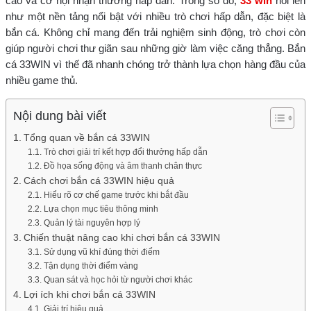
cao và cơ hội nhận thưởng hấp dẫn. Trong số đó,
33 win
nổi lên
như một nền tảng nổi bật với nhiều trò chơi hấp dẫn, đặc biệt là
bắn cá. Không chỉ mang đến trải nghiệm sinh động, trò chơi còn
giúp người chơi thư giãn sau những giờ làm việc căng thẳng. Bắn
cá 33WIN vì thế đã nhanh chóng trở thành lựa chọn hàng đầu của
nhiều game thủ.
Nội dung bài viết
Tổng quan về bắn cá 33WIN
Trò chơi giải trí kết hợp đổi thưởng hấp dẫn
Đồ họa sống động và âm thanh chân thực
Cách chơi bắn cá 33WIN hiệu quả
Hiểu rõ cơ chế game trước khi bắt đầu
Lựa chọn mục tiêu thông minh
Quản lý tài nguyên hợp lý
Chiến thuật nâng cao khi chơi bắn cá 33WIN
Sử dụng vũ khí đúng thời điểm
Tận dụng thời điểm vàng
Quan sát và học hỏi từ người chơi khác
Lợi ích khi chơi bắn cá 33WIN
Giải trí hiệu quả