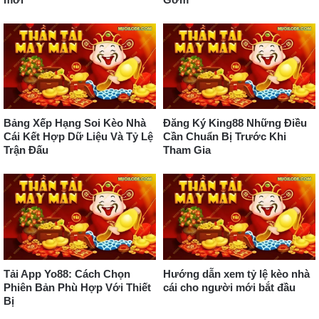
Bảng Xếp Hạng Soi Kèo Nhà
Đăng Ký King88 Những Điều
Cái Kết Hợp Dữ Liệu Và Tỷ Lệ
Cần Chuẩn Bị Trước Khi
Trận Đấu
Tham Gia
Tải App Yo88: Cách Chọn
Hướng dẫn xem tỷ lệ kèo nhà
Phiên Bản Phù Hợp Với Thiết
cái cho người mới bắt đầu
Bị