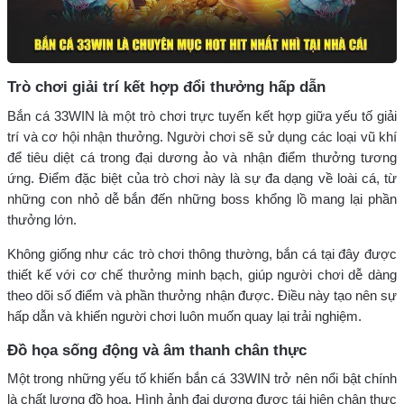
Trò chơi giải trí kết hợp đổi thưởng hấp dẫn
Bắn cá 33WIN là một trò chơi trực tuyến kết hợp giữa yếu tố giải
trí và cơ hội nhận thưởng. Người chơi sẽ sử dụng các loại vũ khí
để tiêu diệt cá trong đại dương ảo và nhận điểm thưởng tương
ứng. Điểm đặc biệt của trò chơi này là sự đa dạng về loài cá, từ
những con nhỏ dễ bắn đến những boss khổng lồ mang lại phần
thưởng lớn.
Không giống như các trò chơi thông thường, bắn cá tại đây được
thiết kế với cơ chế thưởng minh bạch, giúp người chơi dễ dàng
theo dõi số điểm và phần thưởng nhận được. Điều này tạo nên sự
hấp dẫn và khiến người chơi luôn muốn quay lại trải nghiệm.
Đồ họa sống động và âm thanh chân thực
Một trong những yếu tố khiến bắn cá 33WIN trở nên nổi bật chính
là chất lượng đồ họa. Hình ảnh đại dương được tái hiện chân thực