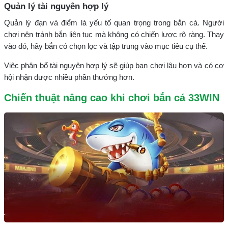
Quản lý tài nguyên hợp lý
Quản lý đạn và điểm là yếu tố quan trọng trong bắn cá. Người
chơi nên tránh bắn liên tục mà không có chiến lược rõ ràng. Thay
vào đó, hãy bắn có chọn lọc và tập trung vào mục tiêu cụ thể.
Việc phân bổ tài nguyên hợp lý sẽ giúp bạn chơi lâu hơn và có cơ
hội nhận được nhiều phần thưởng hơn.
Chiến thuật nâng cao khi chơi bắn cá 33WIN