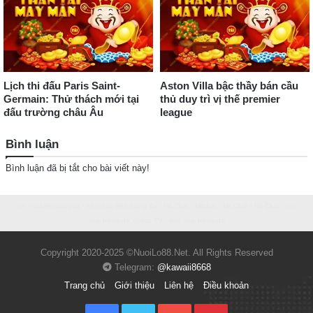
Lịch thi đấu Paris Saint-
Aston Villa bậc thầy bán cầu
Germain: Thử thách mới tại
thủ duy trì vị thế premier
đấu trường châu Âu
league
Bình luận
Bình luận đã bị tắt cho bài viết này!
7m
-
tructiepbongda
-
xem truc tiep bong da
-
Hit Club
-
Hitclub
-
Hit Club
-
Hit Club
-
trực
tiếp bóng đá Xoilac TV
-
trưc tiep bong da
Copyright 2020-2025 ©NuoiLo88.Net. All Rights Reserved
Telegram:
@kawaii8668
Trang chủ
Giới thiệu
Liên hệ
Điều khoản