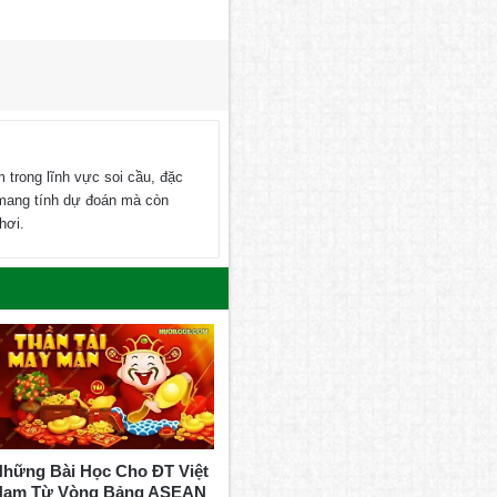
 trong lĩnh vực soi cầu, đặc
ỉ mang tính dự đoán mà còn
hơi.
hững Bài Học Cho ĐT Việt
Nam Từ Vòng Bảng ASEAN