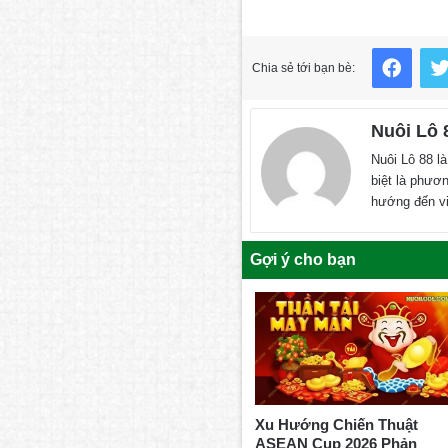
Facebo
Chia sẻ tới bạn bè:
Nuôi Lô 
Nuôi Lô 88 l
biệt là phươ
hướng đến việ
Gợi ý cho bạn
Xu Hướng Chiến Thuật
ASEAN Cup 2026 Phản