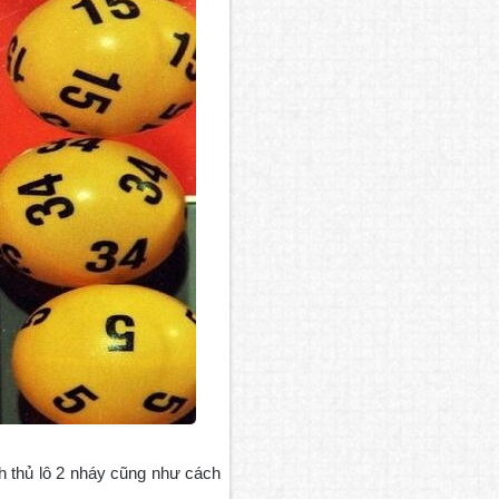
ch thủ lô 2 nháy cũng như cách