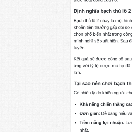
Định nghĩa bạch thủ lô 2
Bạch thủ lô 2 nháy là một hình
khoản tiền thưởng gấp đôi so 
chọn phổ biến nhất trong cộn
mình nghĩ sẽ xuất hiện. Sau đ
tuyến.
Kết quả sẽ được công bố sau 
ứng với tỷ lệ cược mà họ đã 
lớn.
Tại sao nên chơi bạch th
Có nhiều lý do khiến người chơ
Khả năng chiến thắng ca
Đơn giản
: Dễ dàng hiểu v
Tiềm năng lợi nhuận
: Lợ
nhất.