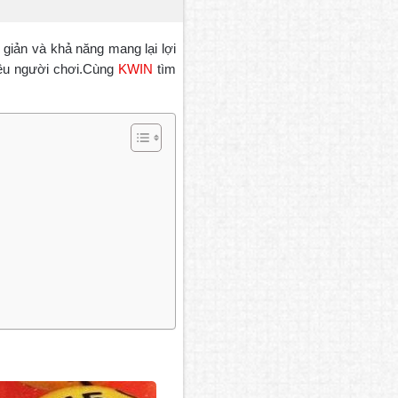
 giản và khả năng mang lại lợi
hiều người chơi.Cùng
KWIN
tìm