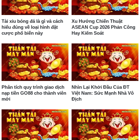
Tài xỉu bóng đá là gì và cách
Xu Hướng Chiến Thuật
hiểu đúng về loại hình đặt
ASEAN Cup 2026 Phản Công
cược phổ biến này
Hay Kiểm Soát
Phân tích quy trình giao dịch
Nhìn Lại Khởi Đầu Của ĐT
nạp tiền GO88 cho thành viên
Việt Nam: Sức Mạnh Nhà Vô
mới
Địch