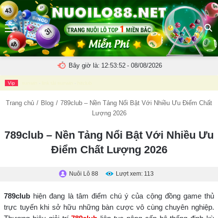
Menu
N
t
k
Bây giờ là:
12:53:52
- 08/08/2026
c
Vip
sunwin
-
link tải sunwin
-
hitclub
tì
Trang chủ
/
Blog
/
789club – Nền Tảng Nổi Bật Với Nhiều Ưu Điểm Chất
Lượng 2026
789club – Nền Tảng Nổi Bật Với Nhiều Ưu
Điểm Chất Lượng 2026
Nuôi Lô 88
Lượt xem: 113
789club
hiện đang là tâm điểm chú ý của cộng đồng game thủ
trực tuyến khi sở hữu những bàn cược vô cùng chuyên nghiệp.