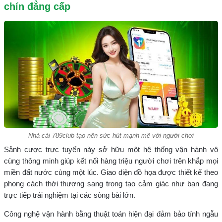
chín đẳng cấp
Nhà cái 789club tạo nên sức hút mạnh mẽ với người chơi
Sảnh cược trực tuyến này sở hữu một hệ thống vận hành vô
cùng thông minh giúp kết nối hàng triệu người chơi trên khắp mọi
miền đất nước cùng một lúc. Giao diện đồ họa được thiết kế theo
phong cách thời thượng sang trọng tạo cảm giác như bạn đang
trực tiếp trải nghiệm tại các sòng bài lớn.
Công nghệ vận hành bằng thuật toán hiện đại đảm bảo tính ngẫu