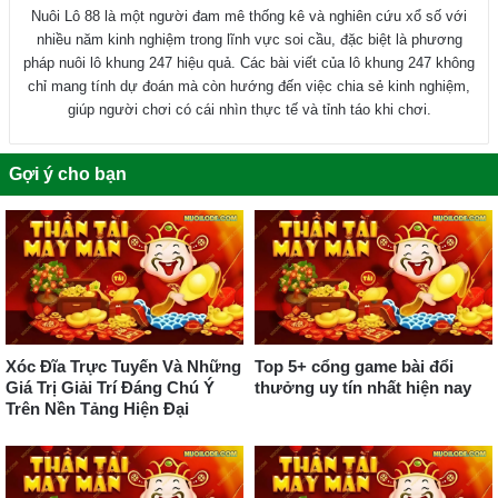
Nuôi Lô 88 là một người đam mê thống kê và nghiên cứu xổ số với
nhiều năm kinh nghiệm trong lĩnh vực soi cầu, đặc biệt là phương
pháp nuôi lô khung 247 hiệu quả. Các bài viết của lô khung 247 không
chỉ mang tính dự đoán mà còn hướng đến việc chia sẻ kinh nghiệm,
giúp người chơi có cái nhìn thực tế và tỉnh táo khi chơi.
Gợi ý cho bạn
Xóc Đĩa Trực Tuyến Và Những
Top 5+ cổng game bài đổi
Giá Trị Giải Trí Đáng Chú Ý
thưởng uy tín nhất hiện nay
Trên Nền Tảng Hiện Đại